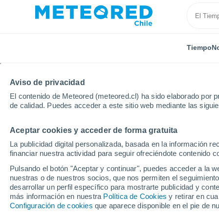
Tiempo
No
Aviso de privacidad
El contenido de Meteored (meteored.cl) ha sido elaborado por pr
de calidad. Puedes acceder a este sitio web mediante las sigui
Aceptar cookies y acceder de forma gratuita
Inicio
Argentina
Provincia de Río Negro
Paso F
La publicidad digital personalizada, basada en la información r
financiar nuestra actividad para seguir ofreciéndote contenido c
El Tiempo en Paso Flo
Pulsando el botón "Aceptar y continuar", puedes acceder a la w
nuestras o de nuestros socios, que nos permiten el seguimiento
15:38
Jueves
desarrollar un perfil específico para mostrarte publicidad y co
más información en nuestra
Política de Cookies
y retirar en cu
Configuración de cookies
que aparece disponible en el pie de n
Nubes y claros