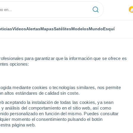
ticias
Vídeos
Alertas
Mapas
Satélites
Modelos
Mundo
Esquí
ofesionales para garantizar que la información que se ofrece es
entes opciones:
lores
ecogida mediante cookies o tecnologías similares, nos permite
on altos estándares de calidad sin coste.
res
eb aceptando la instalación de todas las cookies, ya sean
 y análisis del comportamiento en el sitio web, así como
...
ntenido personalizado en función del mismo. Puedes consultar
alquier momento el consentimiento pulsando el botón
Por hora
uestra página web.
Cielos nubosos en las próximas
horas