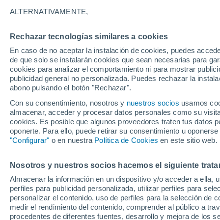
7°
ALTERNATIVAMENTE,
Rechazar tecnologías similares a cookies
Oeste
En caso de no aceptar la instalación de cookies, puedes accede
Sensación de 4°
20
-
37 km
de que solo se instalarán cookies que sean necesarias para garan
cookies para analizar el comportamiento ni para mostrar publici
publicidad general no personalizada. Puedes rechazar la instala
abono pulsando el botón "Rechazar".
Última hora
La nieve sorprenderá al valle de Chile centro-
Con su consentimiento, nosotros y
nuestros socios
usamos cooki
este fin de semana
almacenar, acceder y procesar datos personales como su visita e
cookies. Es posible que algunos proveedores traten tus datos pe
Tiempo 1 - 7 días
Actualidad
Mapa de nubosidad
oponerte. Para ello, puede retirar su consentimiento u oponerse
"Configurar"
o en nuestra
Política de Cookies
en este sitio web.
Nosotros y nuestros socios hacemos el siguiente trata
Mañana
Sábado
D
Hoy
Almacenar la información en un dispositivo y/o acceder a ella, 
7 Ago
8 Ago
6 Ago
perfiles para publicidad personalizada, utilizar perfiles para sele
personalizar el contenido, uso de perfiles para la selección de c
medir el rendimiento del contenido, comprender al público a tra
procedentes de diferentes fuentes, desarrollo y mejora de los se
90%