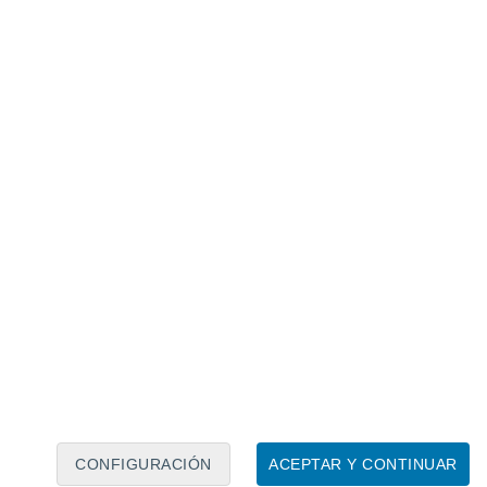
Calendario lunar
Lun
Mar
Mié
Jue
Vie
Sáb
Dom
6
7
8
9
10
11
12
13
14
15
16
17
18
19
CONFIGURACIÓN
ACEPTAR Y CONTINUAR