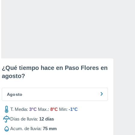
¿Qué tiempo hace en Paso Flores en
agosto
?
Agosto
T. Media:
3°C
Max.:
8°C
Min:
-1°C
Días de lluvia:
12
días
Acum. de lluvia:
75 mm