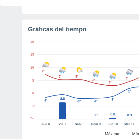
Luz diurna restante
3h 45m
Gráficas del tiempo
20
15
10
7°
5°
5°
5°
5
4°
3°
2°
0
8.8
-1°
-2°
-2°
-2°
-5
0.8
0.3
0.3
°C
Jue
6
Vie
7
Sáb
8
Dom
9
Lun
10
Mar
11
Máxima
Mín