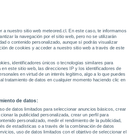
r a nuestro sitio web meteored.cl. En este caso, te informamos
/h
tizar la navegación por el sitio web, pero no se utilizarán
dad o contenido personalizado, aunque sí podrás visualizar
ción de cookies y acceder a nuestro sitio web a través de este
sur
es, identificadores únicos o tecnologías similares para
n este sitio web, las direcciones IP y los identificadores de
rsonales en virtud de un interés legítimo, algo a lo que puedes
Satélites
Modelos
 al tratamiento de datos en cualquier momento haciendo clic en
miento de datos:
omingo
Lunes
Martes
Miércoles
uso de datos limitados para seleccionar anuncios básicos, crear
9 Ago
10 Ago
11 Ago
12 Ago
ccionar la publicidad personalizada, crear un perfil para
ontenido personalizado, medir el rendimiento de la publicidad,
vés de estadísticas o a través de la combinación de datos
rvicios, uso de datos limitados con el objetivo de seleccionar el
30%
80%
80%