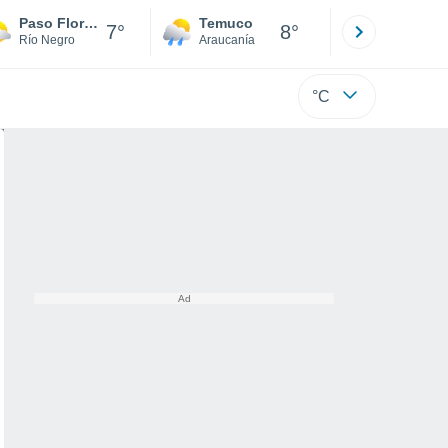
Paso Flores
Temuco
Osorno
7°
8°
Río Negro
Araucanía
Los Lagos
°C