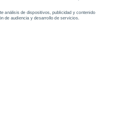
0.3 cm
0.8 mm
0.3 mm
4°
/
-2°
3°
/
-1°
5°
/
2°
7°
/
3°
e análisis de dispositivos, publicidad y contenido
n de audiencia y desarrollo de servicios.
-
31
km/h
30
-
53
km/h
19
-
35
km/h
6
-
17
km/h
de agosto
Oeste
1 Bajo
20
-
37 km/h
FPS:
no
Oeste
1 Bajo
17
-
36 km/h
FPS:
no
Noroeste
0 Bajo
12
-
30 km/h
FPS:
no
uboso
Norte
0 Bajo
10
-
21 km/h
FPS:
no