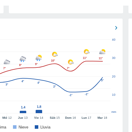
40
30
11°
11°
10°
9°
8°
7°
7°
20
5°
4°
4°
3°
2°
-1°
10
-1°
1.8
1.4
mm
Mié
12
Jue
13
Vie
14
Sáb
15
Dom
16
Lun
17
Mar
18
ima
Nieve
Lluvia