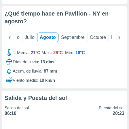
 seleccionar
o.
¿Qué tiempo hace en Pavilion - NY en
calización
precisa e
agosto
?
ión mediante
, publicidad
yo
Junio
Julio
Agosto
Septiembre
Octubre
Noviemb
dos,
T. Media:
21°C
Max.:
26°C
Min:
16°C
 publicidad
,
Días de lluvia:
13
días
ón de
 desarrollo
Acum. de lluvia:
87 mm
s.
Viento medio:
10 km/h
tros 1199
ios
Salida y Puesta del sol
Salida del sol
Puesta del sol
06:10
20:23