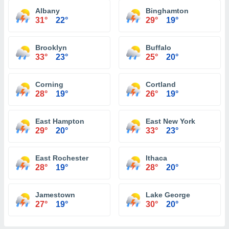
Albany
Binghamton
31°
22°
29°
19°
Brooklyn
Buffalo
33°
23°
25°
20°
Corning
Cortland
28°
19°
26°
19°
East Hampton
East New York
29°
20°
33°
23°
East Rochester
Ithaca
28°
19°
28°
20°
Jamestown
Lake George
27°
19°
30°
20°