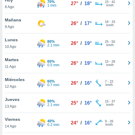
70%
23
-
42
27°
/
18°
1 mm
km/h
8 Ago
do en
 mismo.
sultar más
Mañana
18
-
33
26°
/
17°
 en nuestra
km/h
9 Ago
 Cookies
y
ualquier
Lunes
80%
25
-
50
26°
/
19°
2.1 mm
km/h
10 Ago
ento
 botón
ación de
Martes
60%
15
-
28
26°
/
19°
kies
0.5 mm
km/h
11 Ago
 disponible
e nuestra
Miércoles
60%
7
-
22
.
26°
/
16°
0.7 mm
km/h
12 Ago
IVAMENTE,
Jueves
90%
15
-
37
25°
/
16°
2.1 mm
km/h
13 Ago
as
 a cookies
Viernes
40%
9
-
26
24°
/
16°
0.2 mm
km/h
 no aceptar
14 Ago
ón de