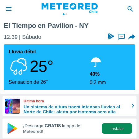
El Tiempo en Pavilion - NY
privacidad
12:39
Sábado
...
o de
eteored.cl)
borado por
Lluvia débil
es para
25°
ue la
 que se
e calidad.
40%
eder a este
Sensación de 26°
0.2 mm
ediante las
opciones:
Última hora
ookies y
Un sistema de altura traerá intensas lluvias al
e forma
Norte de Chile: alerta por isoterma cero alta
d digital
¡Descarga
GRATIS
la app de
Instalar
ada, basada
Meteored!
mación