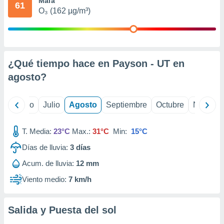
Mala
 seleccionar
61
o.
O₃ (162 µg/m³)
calización
precisa e
ión mediante
¿Qué tiempo hace en Payson - UT en
, publicidad
agosto
?
dos,
 publicidad
,
yo
Junio
Julio
Agosto
Septiembre
Octubre
Noviemb
ón de
 desarrollo
s.
T. Media:
23°C
Max.:
31°C
Min:
15°C
tros 1199
Días de lluvia:
3
días
ios
Acum. de lluvia:
12 mm
Viento medio:
7 km/h
Salida y Puesta del sol