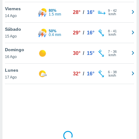
uedes
uestro sitio
Viernes
80%
9
-
42
28°
/
16°
ed.cl. En
1.5 mm
km/h
14 Ago
te
 de que
Sábado
50%
talarán
8
-
41
29°
/
16°
0.4 mm
km/h
15 Ago
e sean
para
a
Domingo
7
-
36
30°
/
15°
por el sitio
km/h
16 Ago
o se
cookies para
Lunes
6
-
38
32°
/
16°
km/h
17 Ago
nto ni para
licidad o
ado, aunque
sualizar
general no
ada. Puedes
 instalación
y acceder a
io web a
ste abono