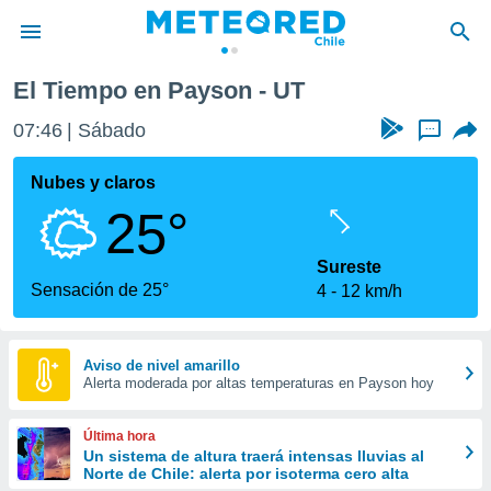
El Tiempo en Payson - UT
privacidad
07:46
Sábado
...
o de
eteored.cl)
borado por
Nubes y claros
es para
25°
ue la
 que se
e calidad.
Sureste
eder a este
Sensación de 25°
4
12 km/h
ediante las
opciones:
ookies y
Aviso de nivel amarillo
Alerta moderada por altas temperaturas en Payson hoy
e forma
d digital
Última hora
ada, basada
Un sistema de altura traerá intensas lluvias al
Norte de Chile: alerta por isoterma cero alta
mación