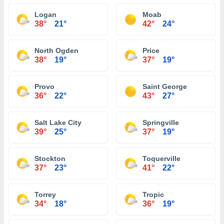
Logan
Moab
38°
21°
42°
24°
North Ogden
Price
38°
19°
37°
19°
Provo
Saint George
36°
22°
43°
27°
Salt Lake City
Springville
39°
25°
37°
19°
Stockton
Toquerville
37°
23°
41°
22°
Torrey
Tropic
34°
18°
36°
19°