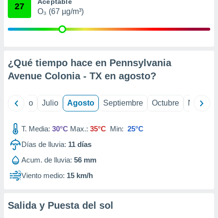
 seleccionar
Aceptable
27
o.
O₃ (67 µg/m³)
calización
precisa e
ión mediante
¿Qué tiempo hace en Pennsylvania
, publicidad
Avenue Colonia - TX en
agosto
?
dos,
 publicidad
,
yo
Junio
Julio
Agosto
Septiembre
Octubre
Noviemb
ón de
 desarrollo
s.
T. Media:
30°C
Max.:
35°C
Min:
25°C
tros 1199
Días de lluvia:
11
días
ios
Acum. de lluvia:
56 mm
Viento medio:
15 km/h
Salida y Puesta del sol