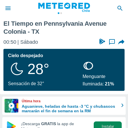
ue Colonia
El Tiempo en Pennsylvania Avenue
privacidad
Colonia - TX
o de
eteored.cl)
00:50
Sábado
...
borado por
es para
Cielo despejado
ue la
 que se
28°
e calidad.
eder a este
Menguante
ediante las
Sensación de 32°
opciones:
Iluminada:
21%
ookies y
e forma
Última hora
Aguanieve, heladas de hasta -3 °C y chubascos
marcarán el fin de semana en la RM
d digital
ada, basada
¡Descarga
GRATIS
la app de
mación
Instalar