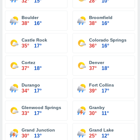
32°
15°
28°
10°
Boulder
Broomfield
38°
16°
38°
16°
Castle Rock
Colorado Springs
35°
17°
36°
16°
Cortez
Denver
37°
18°
37°
18°
Durango
Fort Collins
34°
17°
39°
17°
Glenwood Springs
Granby
33°
17°
30°
11°
Grand Junction
Grand Lake
30°
13°
25°
12°