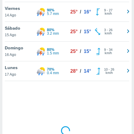
uedes
uestro sitio
Viernes
90%
9
-
27
25°
/
16°
ed.cl. En
5.7 mm
km/h
14 Ago
te
 de que
Sábado
80%
talarán
3
-
26
25°
/
15°
3.2 mm
km/h
15 Ago
e sean
para
a
Domingo
80%
9
-
34
25°
/
15°
por el sitio
1.5 mm
km/h
16 Ago
o se
cookies para
Lunes
70%
10
-
26
28°
/
14°
0.4 mm
km/h
17 Ago
nto ni para
licidad o
ado, aunque
sualizar
general no
ada. Puedes
 instalación
y acceder a
io web a
ste abono