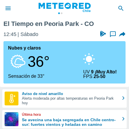
El Tiempo en Peoria Park - CO
privacidad
12:45
Sábado
...
o de
eteored.cl)
borado por
Nubes y claros
es para
36°
ue la
 que se
e calidad.
UV
9 ¡Muy Alto!
eder a este
Sensación de 33°
FPS
25-50
ediante las
opciones:
Aviso de nivel amarillo
ookies y
Alerta moderada por altas temperaturas en Peoria Park
e forma
hoy
d digital
Última hora
ada, basada
Se avecina una baja segregada en Chile centro-
sur: fuertes vientos y heladas en camino
mación