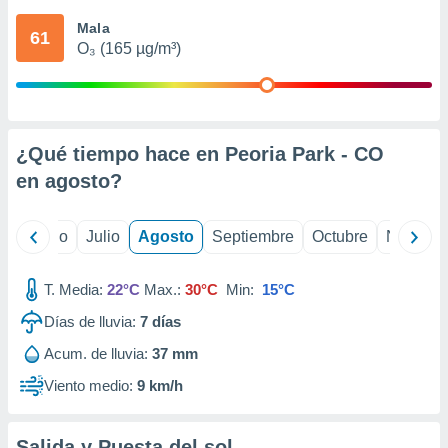
 seleccionar
o.
Mala
61
O₃ (165 µg/m³)
calización
precisa e
ión mediante
, publicidad
¿Qué tiempo hace en Peoria Park - CO
dos,
en
agosto
?
 publicidad
,
ón de
yo
Junio
Julio
Agosto
Septiembre
Octubre
Noviemb
 desarrollo
s.
T. Media:
22°C
Max.:
30°C
Min:
15°C
tros 1199
ios
Días de lluvia:
7
días
Acum. de lluvia:
37 mm
Viento medio:
9 km/h
Salida y Puesta del sol