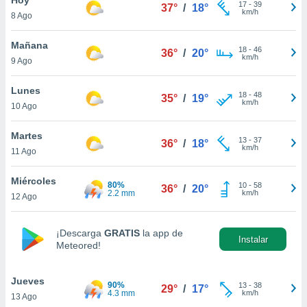
17
-
39
37°
/
18°
km/h
8 Ago
do en
 mismo.
sultar más
Mañana
18
-
46
36°
/
20°
 en nuestra
km/h
9 Ago
 Cookies
y
ualquier
Lunes
18
-
48
35°
/
19°
km/h
10 Ago
ento
 botón
ación de
Martes
13
-
37
36°
/
18°
kies
km/h
11 Ago
 disponible
e nuestra
Miércoles
80%
10
-
58
.
36°
/
20°
2.2 mm
km/h
12 Ago
IVAMENTE,
¡Descarga
GRATIS
la app de
Instalar
Meteored!
as
 a cookies
Jueves
 no aceptar
90%
13
-
38
29°
/
17°
4.3 mm
km/h
13 Ago
ón de