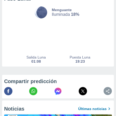
nto,
Menguante
Iluminada
18%
cios
kies,
ores únicos
as similares
nar,
rocesar
onales como
 este sitio
recciones IP
Salida Luna
Puesta Luna
ficadores de
01:08
19:23
 posible
s
 traten tus
nales en
Compartir predicción
 interés
go a lo que
nerte. Para
retirar su
ento u
Noticias
Últimas noticias
 de datos