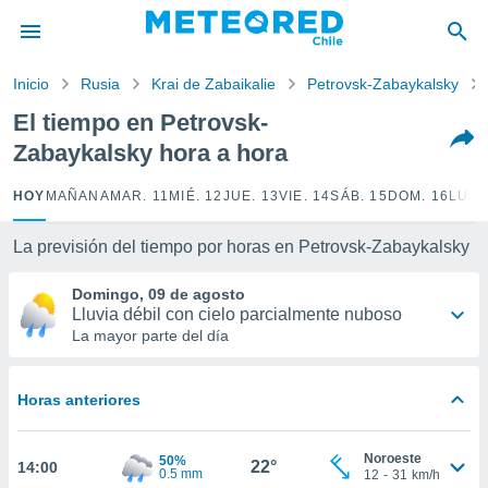
privacidad
o de
Inicio
Rusia
Krai de Zabaikalie
Petrovsk-Zabaykalsky
eteored.cl)
borado por
El tiempo en Petrovsk-
es para
Zabaykalsky hora a hora
ue la
 que se
e calidad.
HOY
MAÑANA
MAR. 11
MIÉ. 12
JUE. 13
VIE. 14
SÁB. 15
DOM. 16
LUN.
eder a este
ediante las
La previsión del tiempo por horas en Petrovsk-Zabaykalsky
opciones:
Domingo, 09 de agosto
ookies y
Lluvia débil con cielo parcialmente nuboso
e forma
La mayor parte del día
d digital
ada, basada
Horas anteriores
mación
ediante
ecnologías
Noroeste
50%
22°
14:00
nos permite
0.5 mm
12
-
31
km/h