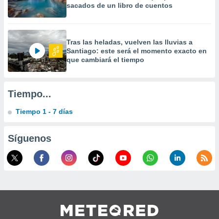
sacados de un libro de cuentos
 la
da, crear un
personalizar
Tras las heladas, vuelven las lluvias a
o, uso de
Santiago: este será el momento exacto en
a la
que cambiará el tiempo
e contenido
do, medir el
 de la
medir el
Tiempo...
 del
 comprender
Tiempo 1 - 7 días
 través de
s o a través
nación de
Síguenos
edentes de
fuentes,
y mejora de
os, uso de
ados con el
 seleccionar
o.
calización