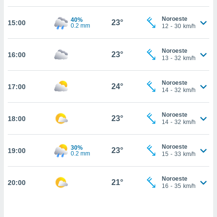
estra
ara seguir
Noroeste
40%
e contenido
23°
15:00
0.2 mm
12
-
30
km/h
stándares
ACEPTAR
sin coste.
Y
Noroeste
CONTINUAR
23°
16:00
 botón
13
-
32
km/h
continuar",
der a la
CONFIGURACIÓN
ndo la
Noroeste
24°
17:00
14
-
32
km/h
 de todas
, ya sean
de nuestros
Noroeste
23°
18:00
 nos
14
-
32
km/h
 y análisis
tamiento en
Noroeste
30%
23°
19:00
0.2 mm
15
-
33
km/h
b, así como
un perfil
para
Noroeste
21°
20:00
ublicidad y
16
-
35
km/h
do en
 mismo.