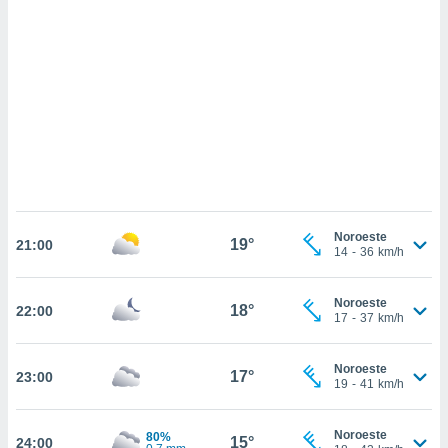
sultar más
 en nuestra
 Cookies
y
ualquier
ento
 botón
ación de
kies
 disponible
e nuestra
.
Noroeste
19°
21:00
14
-
36
km/h
IVAMENTE,
Noroeste
18°
22:00
as
17
-
37
km/h
 a cookies
 no aceptar
Noroeste
17°
23:00
ón de
19
-
41
km/h
uedes
uestro sitio
ed.cl. En
Noroeste
80%
15°
24:00