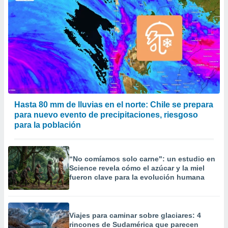
er momento
ic en
o en
 Cookies
en
eb.
y
socios
el
Hasta 80 mm de lluvias en el norte: Chile se prepara
to de
para nuevo evento de precipitaciones, riesgoso
para la población
la
 en un
 y/o acceder
“No comíamos solo carne": un estudio en
 de datos
Science revela cómo el azúcar y la miel
ara
fueron clave para la evolución humana
 anuncios
ar perfiles
idad
a, utilizar
Viajes para caminar sobre glaciares: 4
rincones de Sudamérica que parecen
a