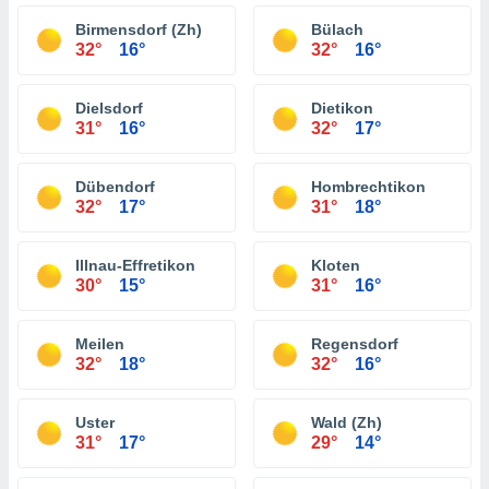
Birmensdorf (Zh)
Bülach
32°
16°
32°
16°
Dielsdorf
Dietikon
31°
16°
32°
17°
Dübendorf
Hombrechtikon
32°
17°
31°
18°
Illnau-Effretikon
Kloten
30°
15°
31°
16°
Meilen
Regensdorf
32°
18°
32°
16°
Uster
Wald (Zh)
31°
17°
29°
14°