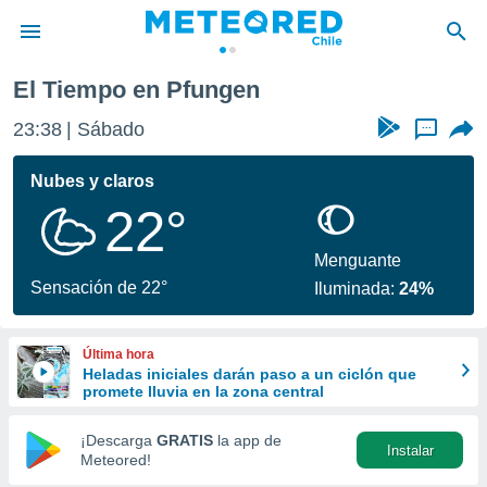
El Tiempo en Pfungen
privacidad
23:38
Sábado
...
o de
eteored.cl)
borado por
Nubes y claros
es para
22°
ue la
 que se
e calidad.
Menguante
eder a este
Sensación de 22°
Iluminada:
24%
ediante las
opciones:
Última hora
ookies y
Heladas iniciales darán paso a un ciclón que
e forma
promete lluvia en la zona central
d digital
¡Descarga
GRATIS
la app de
Instalar
ada, basada
Meteored!
mación