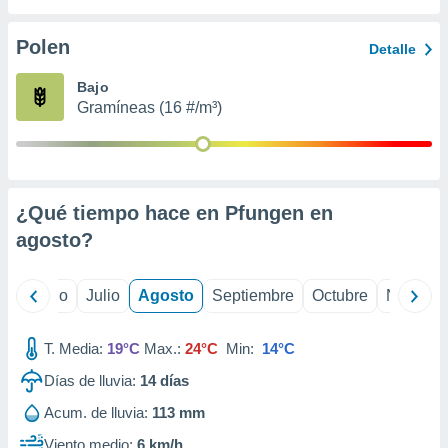
 seleccionar
o.
Polen
Detalle
calización
precisa e
Bajo
ión mediante
Gramíneas (16 #/m³)
, publicidad
dos,
 publicidad
,
¿Qué tiempo hace en Pfungen en
ón de
agosto
?
 desarrollo
s.
tros 1199
yo
Junio
Julio
Agosto
Septiembre
Octubre
Noviemb
ios
T. Media:
19°C
Max.:
24°C
Min:
14°C
Días de lluvia:
14
días
Acum. de lluvia:
113 mm
Viento medio:
6 km/h