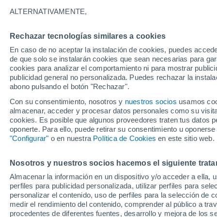
23°
ALTERNATIVAMENTE,
Rechazar tecnologías similares a cookies
Norte
En caso de no aceptar la instalación de cookies, puedes accede
Sensación de 25°
9
-
29 km/
de que solo se instalarán cookies que sean necesarias para garan
cookies para analizar el comportamiento ni para mostrar publici
publicidad general no personalizada. Puedes rechazar la instala
abono pulsando el botón "Rechazar".
Última hora
Aguanieve, heladas de hasta -3 °C y chubasc
Con su consentimiento, nosotros y
nuestros socios
usamos cooki
marcarán el fin de semana en la RM
almacenar, acceder y procesar datos personales como su visita e
cookies. Es posible que algunos proveedores traten tus datos pe
Tiempo 1 - 7 días
Actualidad
Mapa de nubosidad
oponerte. Para ello, puede retirar su consentimiento u oponerse
"Configurar"
o en nuestra
Política de Cookies
en este sitio web.
Nosotros y nuestros socios hacemos el siguiente trata
Mañana
Domingo
Hoy
Almacenar la información en un dispositivo y/o acceder a ella, 
8 Ago
9 Ago
7 Ago
perfiles para publicidad personalizada, utilizar perfiles para sele
personalizar el contenido, uso de perfiles para la selección de c
medir el rendimiento del contenido, comprender al público a tra
procedentes de diferentes fuentes, desarrollo y mejora de los se
60%
70%
60%