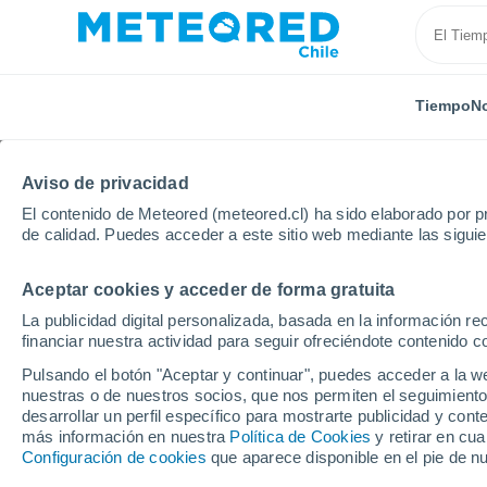
Tiempo
No
Aviso de privacidad
El contenido de Meteored (meteored.cl) ha sido elaborado por pr
de calidad. Puedes acceder a este sitio web mediante las sigui
Aceptar cookies y acceder de forma gratuita
Inicio
Italia
Ciudad Metropolitana de Palermo
Pi
La publicidad digital personalizada, basada en la información r
financiar nuestra actividad para seguir ofreciéndote contenido c
El Tiempo en Piano Bat
Pulsando el botón "Aceptar y continuar", puedes acceder a la w
nuestras o de nuestros socios, que nos permiten el seguimiento
16:42
Viernes
desarrollar un perfil específico para mostrarte publicidad y co
más información en nuestra
Política de Cookies
y retirar en cu
Configuración de cookies
que aparece disponible en el pie de n
Nubes y claros