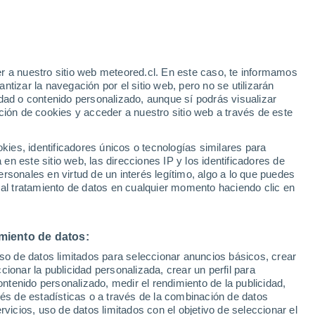
Parte de nieve
Pistas abiertas
Remontes
0 / 7
0 / 2
r a nuestro sitio web meteored.cl. En este caso, te informamos
h
Km esquiables
Nieve
tizar la navegación por el sitio web, pero no se utilizarán
0 / 4
-
dad o contenido personalizado, aunque sí podrás visualizar
ción de cookies y acceder a nuestro sitio web a través de este
Aviso de nivel rojo
Alerta extrema por altas
os
es, identificadores únicos o tecnologías similares para
temperaturas en Piano Battaglia hoy
n este sitio web, las direcciones IP y los identificadores de
rsonales en virtud de un interés legítimo, algo a lo que puedes
Satélites
Modelos
 al tratamiento de datos en cualquier momento haciendo clic en
miento de datos:
Lunes
Martes
Miércoles
Jueves
uso de datos limitados para seleccionar anuncios básicos, crear
10 Ago
11 Ago
12 Ago
13 Ago
ccionar la publicidad personalizada, crear un perfil para
ontenido personalizado, medir el rendimiento de la publicidad,
vés de estadísticas o a través de la combinación de datos
rvicios, uso de datos limitados con el objetivo de seleccionar el
70%
50%