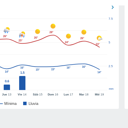
7.5
28°
26°
26°
26°
25°
24°
5
23°
2.5
16°
16°
16°
15°
15°
14°
1.5
14°
0.6
mm
Jue
13
Vie
14
Sáb
15
Dom
16
Lun
17
Mar
18
Mié
19
Mínima
Lluvia