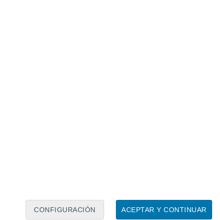
Calendario lunar
Lun
Mar
Mié
Jue
Vie
Sáb
Dom
7
8
9
10
11
12
13
14
15
16
17
18
19
20
CONFIGURACIÓN
ACEPTAR Y CONTINUAR