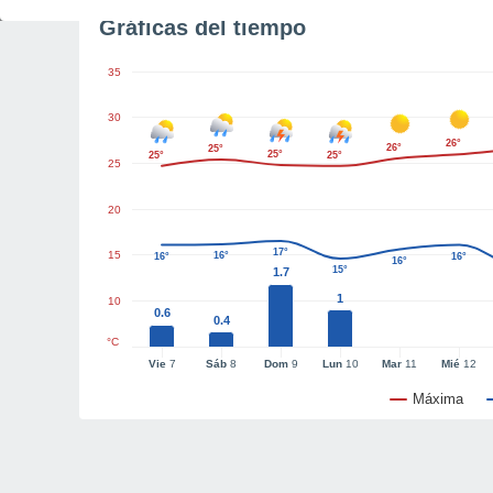
Gráficas del tiempo
35
30
26°
26°
25°
25°
25°
25°
25
20
17°
15
16°
16°
16°
16°
15°
1.7
1
10
0.6
0.4
°C
Vie
7
Sáb
8
Dom
9
Lun
10
Mar
11
Mié
12
Máxima