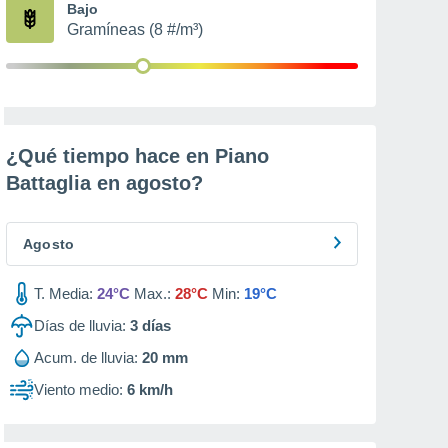
Bajo
Gramíneas (8 #/m³)
¿Qué tiempo hace en Piano
Battaglia en
agosto
?
Agosto
T. Media:
24°C
Max.:
28°C
Min:
19°C
Días de lluvia:
3
días
Acum. de lluvia:
20 mm
Viento medio:
6 km/h