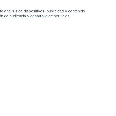
1 mm
0.6 mm
25°
/
15°
26°
/
16°
26°
/
16°
26°
/
14°
e análisis de dispositivos, publicidad y contenido
n de audiencia y desarrollo de servicios.
-
36
km/h
11
-
40
km/h
11
-
36
km/h
6
-
34
km/h
 7 de agosto
Norte
3 Medio
9
-
29 km/h
FPS:
6-10
Norte
1 Bajo
10
-
31 km/h
FPS:
no
Norte
0 Bajo
8
-
31 km/h
FPS:
no
Norte
0 Bajo
6
-
23 km/h
FPS:
no