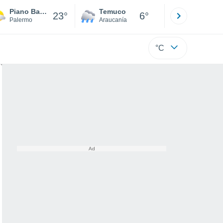
Piano Battaglia
Temuco
Osorno
23°
6°
Palermo
Araucanía
Los Lagos
°C