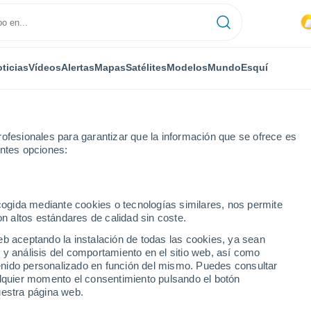
ticias
Vídeos
Alertas
Mapas
Satélites
Modelos
Mundo
Esquí
ofesionales para garantizar que la información que se ofrece es
entes opciones:
ano Battaglia
ecogida mediante cookies o tecnologías similares, nos permite
on altos estándares de calidad sin coste.
taglia
eb aceptando la instalación de todas las cookies, ya sean
 y análisis del comportamiento en el sitio web, así como
...
ntenido personalizado en función del mismo. Puedes consultar
alquier momento el consentimiento pulsando el botón
Por hora
uestra página web.
Intervalos nubosos en las
próximas horas