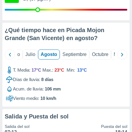
 seleccionar
o.
calización
precisa e
ión mediante
¿Qué tiempo hace en Picada Mojon
Grande (San Vicente) en
agosto
?
, publicidad
dos,
yo
Junio
Julio
Agosto
Septiembre
Octubre
Noviemb
 publicidad
,
ón de
T. Media:
17°C
Max.:
23°C
Min:
13°C
 desarrollo
s.
Días de lluvia:
8
días
tros 1199
Acum. de lluvia:
106 mm
ios
Viento medio:
10 km/h
Salida y Puesta del sol
Salida del sol
Puesta del sol