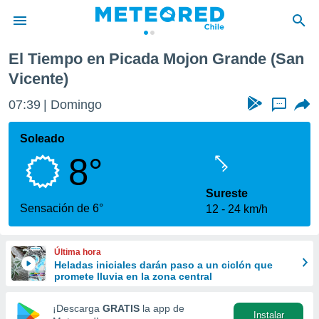
te)
El Tiempo en Picada Mojon Grande (San
privacidad
Vicente)
o de
eteored.cl)
07:39
Domingo
...
borado por
es para
Soleado
ue la
 que se
8°
e calidad.
eder a este
Sureste
ediante las
Sensación de 6°
opciones:
12
24 km/h
ookies y
e forma
Última hora
Heladas iniciales darán paso a un ciclón que
promete lluvia en la zona central
d digital
ada, basada
¡Descarga
GRATIS
la app de
mación
Instalar