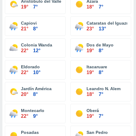
Aristóbulo del Valle
Azara
19°
7°
18°
7°
Capiovi
Cataratas del Iguazú
21°
8°
23°
13°
Colonia Wanda
Dos de Mayo
22°
12°
19°
8°
Eldorado
Itacaruare
22°
10°
19°
8°
Jardín América
Leandro N. Alem
20°
8°
18°
7°
Montecarlo
Oberá
22°
9°
19°
7°
Posadas
San Pedro