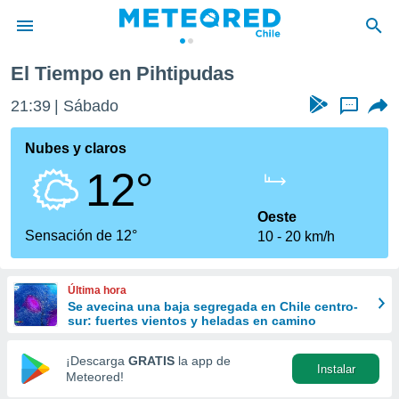
El Tiempo en Pihtipudas
privacidad
21:39
Sábado
...
o de
eteored.cl)
borado por
Nubes y claros
es para
12°
ue la
 que se
e calidad.
Oeste
eder a este
Sensación de 12°
10
20 km/h
ediante las
opciones:
Última hora
ookies y
Se avecina una baja segregada en Chile centro-
e forma
sur: fuertes vientos y heladas en camino
d digital
¡Descarga
GRATIS
la app de
Instalar
ada, basada
Meteored!
mación