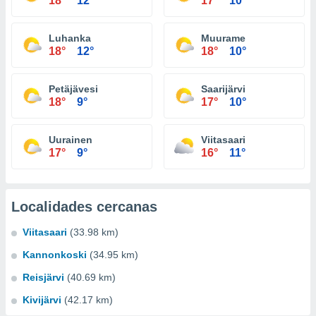
18°
12°
17°
10°
Luhanka
Muurame
18°
12°
18°
10°
Petäjävesi
Saarijärvi
18°
9°
17°
10°
Uurainen
Viitasaari
17°
9°
16°
11°
Localidades cercanas
Viitasaari
(33.98 km)
Kannonkoski
(34.95 km)
Reisjärvi
(40.69 km)
Kivijärvi
(42.17 km)