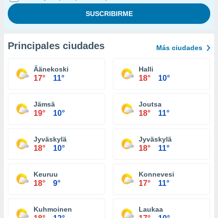
Principales ciudades
Más ciudades
Äänekoski
Halli
17°
11°
18°
10°
Jämsä
Joutsa
19°
10°
18°
11°
Jyväskylä
Jyväskylä
18°
10°
18°
11°
Keuruu
Konnevesi
18°
9°
17°
11°
Kuhmoinen
Laukaa