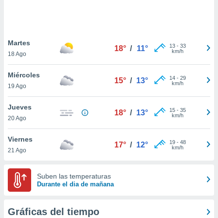
 botón
.
nto,
Martes
13
-
33
18°
/
11°
km/h
18 Ago
cios
kies,
Miércoles
ores únicos
14
-
29
15°
/
13°
km/h
19 Ago
as similares
nar,
rocesar
Jueves
15
-
35
18°
/
13°
onales como
km/h
20 Ago
 este sitio
recciones IP
Viernes
ficadores de
19
-
48
17°
/
12°
km/h
21 Ago
 posible
s
 traten tus
Suben las temperaturas
nales en
Durante el dia de mañana
 interés
go a lo que
nerte. Para
Gráficas del tiempo
retirar su