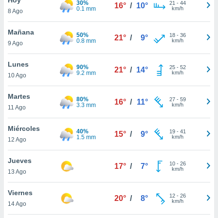
30%
21
-
44
16°
/
10°
0.1 mm
km/h
8 Ago
do en
 mismo.
sultar más
Mañana
50%
18
-
36
21°
/
9°
 en nuestra
0.8 mm
km/h
9 Ago
 Cookies
y
ualquier
Lunes
90%
25
-
52
21°
/
14°
9.2 mm
km/h
10 Ago
ento
 botón
ación de
Martes
80%
27
-
59
16°
/
11°
kies
3.3 mm
km/h
11 Ago
 disponible
e nuestra
Miércoles
40%
19
-
41
.
15°
/
9°
1.5 mm
km/h
12 Ago
IVAMENTE,
Jueves
10
-
26
17°
/
7°
km/h
13 Ago
as
 a cookies
Viernes
12
-
26
20°
/
8°
km/h
 no aceptar
14 Ago
ón de