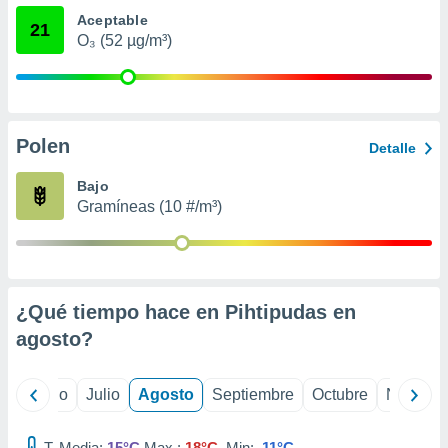
 seleccionar
Aceptable
o.
21
O₃ (52 µg/m³)
calización
precisa e
ión mediante
, publicidad
Polen
Detalle
dos,
 publicidad
Bajo
,
Gramíneas (10 #/m³)
ón de
 desarrollo
s.
tros 1199
¿Qué tiempo hace en Pihtipudas en
ios
agosto
?
yo
Junio
Julio
Agosto
Septiembre
Octubre
Noviemb
T. Media:
15°C
Max.:
18°C
Min:
11°C