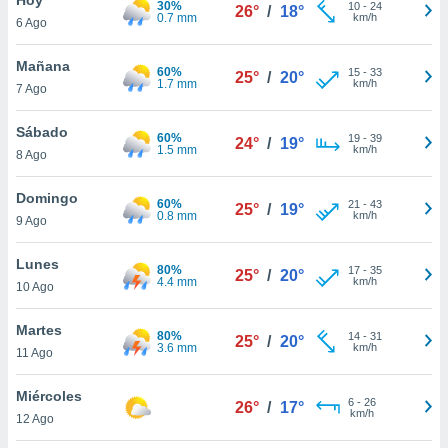
30%
10
-
24
26°
/
18°
0.7 mm
km/h
6 Ago
do en
 mismo.
sultar más
Mañana
60%
15
-
33
25°
/
20°
 en nuestra
1.7 mm
km/h
7 Ago
 Cookies
y
ualquier
Sábado
60%
19
-
39
24°
/
19°
1.5 mm
km/h
8 Ago
ento
 botón
ación de
Domingo
60%
21
-
43
25°
/
19°
kies
0.8 mm
km/h
9 Ago
 disponible
e nuestra
Lunes
80%
17
-
35
.
25°
/
20°
4.4 mm
km/h
10 Ago
IVAMENTE,
Martes
80%
14
-
31
25°
/
20°
3.6 mm
km/h
11 Ago
as
 a cookies
Miércoles
6
-
26
26°
/
17°
km/h
 no aceptar
12 Ago
ón de