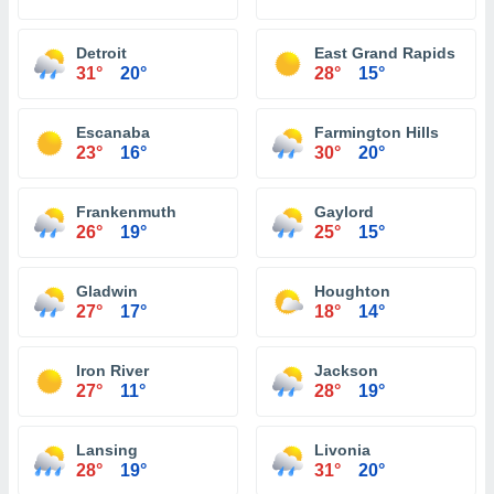
Detroit
East Grand Rapids
31°
20°
28°
15°
Escanaba
Farmington Hills
23°
16°
30°
20°
Frankenmuth
Gaylord
26°
19°
25°
15°
Gladwin
Houghton
27°
17°
18°
14°
Iron River
Jackson
27°
11°
28°
19°
Lansing
Livonia
28°
19°
31°
20°