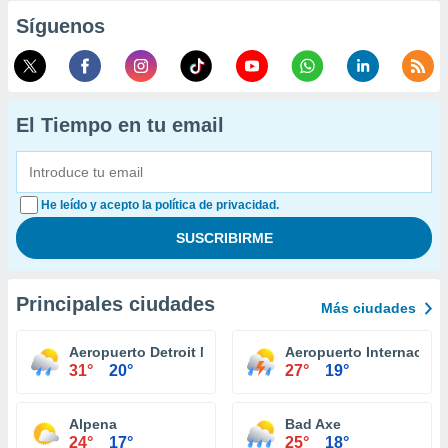
Síguenos
El Tiempo en tu email
He leído y acepto la política de privacidad.
Principales ciudades
Más ciudades
Aeropuerto Detroit Metropolitan Wayne County
Aeropuerto Internaciona
31°
20°
27°
19°
Alpena
Bad Axe
24°
17°
25°
18°