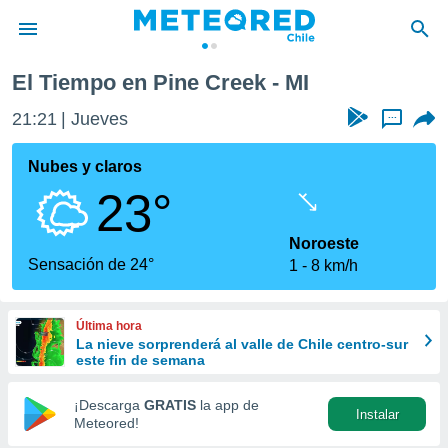
El Tiempo en Pine Creek - MI
privacidad
21:21
Jueves
...
o de
eteored.cl)
borado por
Nubes y claros
es para
23°
ue la
 que se
e calidad.
Noroeste
eder a este
Sensación de 24°
1
8 km/h
ediante las
opciones:
Última hora
ookies y
La nieve sorprenderá al valle de Chile centro-sur
e forma
este fin de semana
d digital
¡Descarga
GRATIS
la app de
Instalar
ada, basada
Meteored!
mación