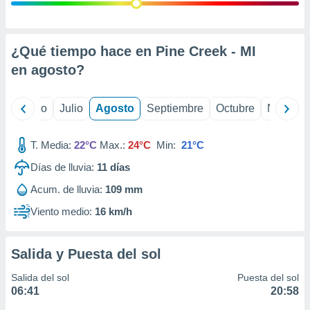
 seleccionar
o.
calización
precisa e
¿Qué tiempo hace en Pine Creek - MI
ión mediante
en
agosto
?
, publicidad
yo
Junio
Julio
Agosto
Septiembre
Octubre
Noviemb
dos,
 publicidad
,
T. Media:
22°C
Max.:
24°C
Min:
21°C
ón de
Días de lluvia:
11
días
 desarrollo
s.
Acum. de lluvia:
109 mm
tros 1199
Viento medio:
16 km/h
ios
Salida y Puesta del sol
Salida del sol
Puesta del sol
06:41
20:58