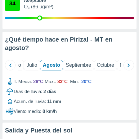
Aceptable
 seleccionar
34
o.
O₃ (86 µg/m³)
calización
precisa e
ión mediante
¿Qué tiempo hace en Pirizal - MT en
, publicidad
agosto
?
dos,
 publicidad
,
yo
Junio
Julio
Agosto
Septiembre
Octubre
Noviemb
ón de
 desarrollo
s.
T. Media:
26°C
Max.:
33°C
Min:
20°C
tros 1199
Días de lluvia:
2
días
ios
Acum. de lluvia:
11 mm
Viento medio:
8 km/h
Salida y Puesta del sol