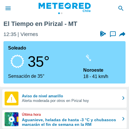
El Tiempo en Pirizal - MT
privacidad
12:35
Viernes
...
o de
eteored.cl)
borado por
Soleado
es para
35°
ue la
 que se
e calidad.
Noroeste
eder a este
Sensación de 35°
18
41 km/h
ediante las
opciones:
ookies y
Aviso de nivel amarillo
Alerta moderada por otros en Pirizal hoy
e forma
d digital
Última hora
ada, basada
Aguanieve, heladas de hasta -3 °C y chubascos
marcarán el fin de semana en la RM
mación