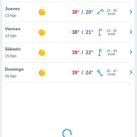
uedes
uestro sitio
Jueves
12
-
34
38°
/
20°
ed.cl. En
km/h
13 Ago
te
 de que
Viernes
talarán
13
-
35
38°
/
21°
km/h
14 Ago
e sean
para
a
Sábado
15
-
43
39°
/
22°
por el sitio
km/h
15 Ago
o se
cookies para
Domingo
20
-
47
39°
/
24°
km/h
16 Ago
nto ni para
licidad o
ado, aunque
sualizar
general no
ada. Puedes
 instalación
y acceder a
io web a
ste abono