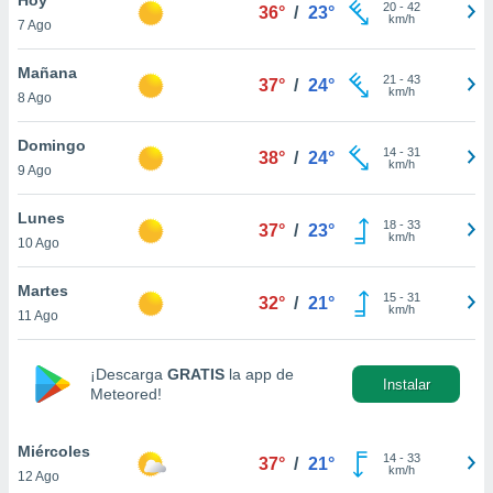
20
-
42
36°
/
23°
km/h
7 Ago
do en
 mismo.
sultar más
Mañana
21
-
43
37°
/
24°
 en nuestra
km/h
8 Ago
 Cookies
y
ualquier
Domingo
14
-
31
38°
/
24°
km/h
9 Ago
ento
 botón
ación de
Lunes
18
-
33
37°
/
23°
kies
km/h
10 Ago
 disponible
e nuestra
Martes
15
-
31
.
32°
/
21°
km/h
11 Ago
IVAMENTE,
¡Descarga
GRATIS
la app de
Instalar
Meteored!
as
 a cookies
Miércoles
 no aceptar
14
-
33
37°
/
21°
km/h
12 Ago
ón de