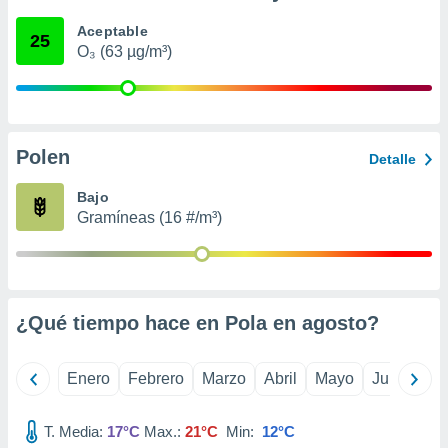
ento u
Aceptable
25
O₃ (63 µg/m³)
 de datos
er momento
ic en
o en
 Cookies
en
Polen
Detalle
eb.
Bajo
y
Gramíneas (16 #/m³)
socios
el
to de
¿Qué tiempo hace en Pola en
agosto
?
la
 en un
 y/o acceder
Enero
Febrero
Marzo
Abril
Mayo
Junio
Ju
 de datos
ara
 anuncios
T. Media:
17°C
Max.:
21°C
Min:
12°C
ar perfiles