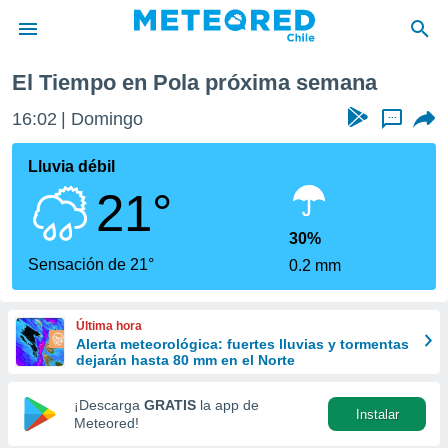
El Tiempo en Pola próxima semana
privacidad
16:02
Domingo
...
o de
eteored.cl)
borado por
Lluvia débil
es para
21°
ue la
 que se
e calidad.
30%
eder a este
Sensación de 21°
0.2 mm
ediante las
opciones:
Última hora
ookies y
Alerta meteorológica: fuertes lluvias y tormentas
e forma
dejarán hasta 80 mm en el Norte
d digital
¡Descarga
GRATIS
la app de
Instalar
ada, basada
Meteored!
mación