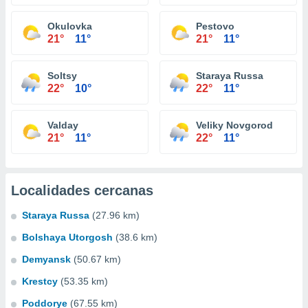
Okulovka
Pestovo
21°
11°
21°
11°
Soltsy
Staraya Russa
22°
10°
22°
11°
Valday
Veliky Novgorod
21°
11°
22°
11°
Localidades cercanas
Staraya Russa
(27.96 km)
Bolshaya Utorgosh
(38.6 km)
Demyansk
(50.67 km)
Krestcy
(53.35 km)
Poddorye
(67.55 km)