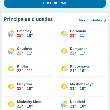
Principales ciudades
Más ciudades
Batetsky
Borovichi
23°
10°
21°
11°
Chudovo
Demyansk
22°
11°
22°
11°
Kholm
Khvoynaya
22°
11°
21°
10°
Lubytino
Moshenskoye
22°
10°
21°
10°
Mstinsky Most
Nebolchi
22°
10°
21°
10°