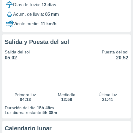
idad
Días de lluvia:
13
días
a, utilizar
Acum. de lluvia:
85 mm
a
 la
Viento medio:
11 km/h
da, crear un
personalizar
Salida y Puesta del sol
o, uso de
a la
Salida del sol
Puesta del sol
e contenido
05:02
20:52
do, medir el
 de la
medir el
 del
 comprender
 través de
s o a través
Primera luz
Mediodía
Última luz
04:13
12:58
21:41
nación de
edentes de
Duración del día
15h 49m
fuentes,
Luz diurna restante
5h 38m
y mejora de
os, uso de
Calendario lunar
ados con el