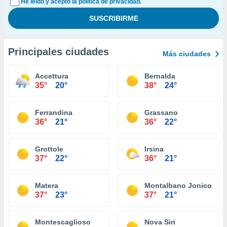
He leído y acepto la política de privacidad.
Principales ciudades
Más ciudades
Accettura
Bernalda
35°
20°
38°
24°
Ferrandina
Grassano
36°
21°
36°
22°
Grottole
Irsina
37°
22°
36°
21°
Matera
Montalbano Jonico
37°
23°
37°
21°
Montescaglioso
Nova Siri