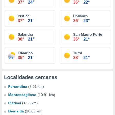
37°
24°
36°
22°
Pisticci
Policoro
37°
21°
36°
23°
Salandra
San Mauro Forte
36°
21°
36°
21°
Tricarico
Tursi
35°
21°
38°
21°
Localidades cercanas
Ferrandina
(8.01 km)
Montescaglioso
(10.91 km)
Pisticci
(13.8 km)
Bernalda
(16.65 km)