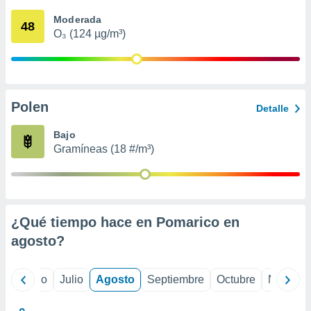
 seleccionar
o.
Moderada
48
O₃ (124 µg/m³)
calización
precisa e
ión mediante
, publicidad
Polen
Detalle
dos,
 publicidad
Bajo
,
Gramíneas (18 #/m³)
ón de
 desarrollo
s.
tros 1199
ios
¿Qué tiempo hace en Pomarico en
agosto
?
yo
Junio
Julio
Agosto
Septiembre
Octubre
Noviemb