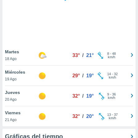
 botón
.
nto,
cios
kies,
ores únicos
Martes
8
-
48
as similares
33°
/
21°
km/h
18 Ago
nar,
rocesar
Miércoles
onales como
14
-
32
29°
/
19°
km/h
 este sitio
19 Ago
recciones IP
ficadores de
Jueves
9
-
36
32°
/
19°
 posible
km/h
20 Ago
s
 traten tus
Viernes
nales en
13
-
37
32°
/
20°
km/h
 interés
21 Ago
go a lo que
nerte. Para
Gráficas del tiempo
retirar su