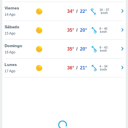
uedes
uestro sitio
Viernes
16
-
37
34°
/
22°
ed.cl. En
km/h
14 Ago
te
 de que
Sábado
talarán
8
-
45
35°
/
20°
km/h
15 Ago
e sean
para
a
Domingo
9
-
43
35°
/
20°
por el sitio
km/h
16 Ago
o se
cookies para
Lunes
4
-
34
36°
/
21°
km/h
17 Ago
nto ni para
licidad o
ado, aunque
sualizar
general no
ada. Puedes
 instalación
y acceder a
io web a
ste abono