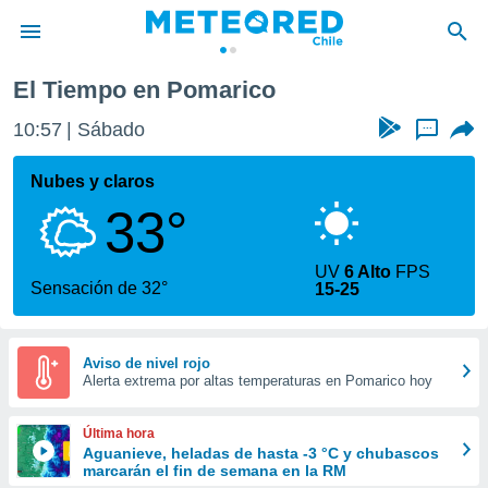
El Tiempo en Pomarico
privacidad
10:57
Sábado
...
o de
eteored.cl)
borado por
Nubes y claros
es para
33°
ue la
 que se
e calidad.
UV
6 Alto
FPS
eder a este
Sensación de 32°
15-25
ediante las
opciones:
ookies y
Aviso de nivel rojo
Alerta extrema por altas temperaturas en Pomarico hoy
e forma
d digital
Última hora
ada, basada
Aguanieve, heladas de hasta -3 °C y chubascos
marcarán el fin de semana en la RM
mación