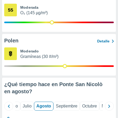
 seleccionar
o.
Moderada
55
O₃ (145 µg/m³)
calización
precisa e
ión mediante
, publicidad
Polen
Detalle
dos,
 publicidad
Moderado
,
Gramíneas (30 #/m³)
ón de
 desarrollo
s.
tros 1199
ios
¿Qué tiempo hace en Ponte San Nicolò
en
agosto
?
yo
Junio
Julio
Agosto
Septiembre
Octubre
Noviemb