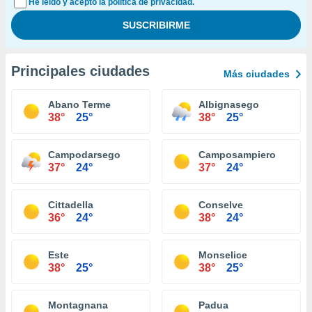
He leído y acepto la política de privacidad.
Principales ciudades
Más ciudades
Abano Terme
Albignasego
38°
25°
38°
25°
Campodarsego
Camposampiero
37°
24°
37°
24°
Cittadella
Conselve
36°
24°
38°
24°
Este
Monselice
38°
25°
38°
25°
Montagnana
Padua