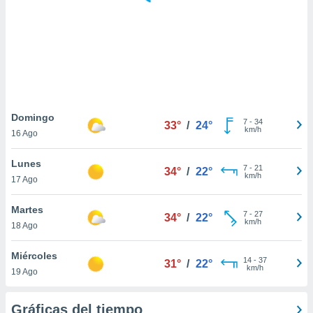
 botón
.
nto,
cios
kies,
ores únicos
Domingo
7
-
34
as similares
33°
/
24°
km/h
16 Ago
nar,
rocesar
Lunes
onales como
7
-
21
34°
/
22°
km/h
 este sitio
17 Ago
recciones IP
ficadores de
Martes
7
-
27
34°
/
22°
 posible
km/h
18 Ago
s
 traten tus
Miércoles
nales en
14
-
37
31°
/
22°
km/h
 interés
19 Ago
go a lo que
nerte. Para
Gráficas del tiempo
retirar su