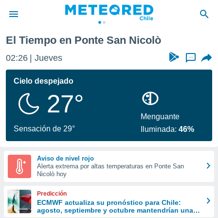
El Tiempo en Ponte San Nicolò
privacidad
02:26
Jueves
...
o de
eteored.cl)
borado por
Cielo despejado
es para
27°
ue la
 que se
e calidad.
Menguante
eder a este
Sensación de 29°
Iluminada:
46%
ediante las
opciones:
Aviso de nivel rojo
ookies y
Alerta extrema por altas temperaturas en Ponte San
e forma
Nicolò hoy
d digital
Predicción
ada, basada
ECMWF actualiza su pronóstico para Chile:
agosto, septiembre y octubre mantendrían una
mación