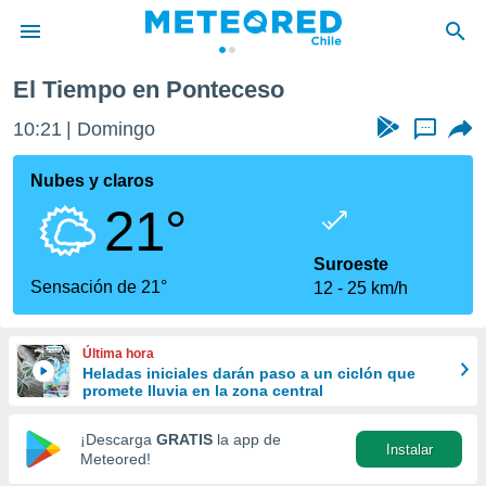
El Tiempo en Ponteceso
privacidad
10:21
Domingo
...
o de
eteored.cl)
borado por
Nubes y claros
es para
21°
ue la
 que se
e calidad.
Suroeste
eder a este
Sensación de 21°
12
25 km/h
ediante las
opciones:
Última hora
ookies y
Heladas iniciales darán paso a un ciclón que
e forma
promete lluvia en la zona central
d digital
¡Descarga
GRATIS
la app de
Instalar
ada, basada
Meteored!
mación