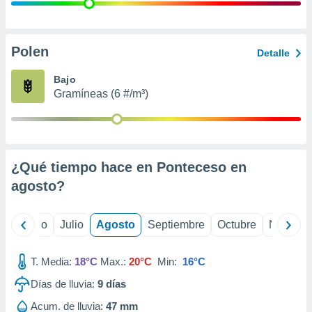
 seleccionar
o.
calización
precisa e
Polen
Detalle
ión mediante
Bajo
, publicidad
Gramíneas (6 #/m³)
dos,
 publicidad
,
ón de
¿Qué tiempo hace en Ponteceso en
 desarrollo
s.
agosto
?
tros 1199
ios
yo
Junio
Julio
Agosto
Septiembre
Octubre
Noviemb
T. Media:
18°C
Max.:
20°C
Min:
16°C
Días de lluvia:
9
días
Acum. de lluvia:
47 mm