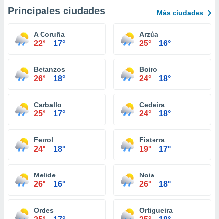
Principales ciudades
Más ciudades
A Coruña
Arzúa
22°
17°
25°
16°
Betanzos
Boiro
26°
18°
24°
18°
Carballo
Cedeira
25°
17°
24°
18°
Ferrol
Fisterra
24°
18°
19°
17°
Melide
Noia
26°
16°
26°
18°
Ordes
Ortigueira