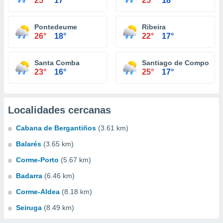
25°
17°
25°
18°
Pontedeume
Ribeira
26°
18°
22°
17°
Santa Comba
Santiago de Compostel
23°
16°
25°
17°
Localidades cercanas
Cabana de Bergantiños
(3.61 km)
Balarés
(3.65 km)
Corme-Porto
(5.67 km)
Badarra
(6.46 km)
Corme-Aldea
(8.18 km)
Seiruga
(8.49 km)