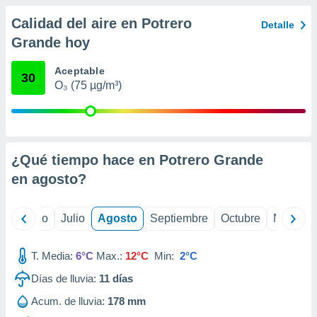
 seleccionar
o.
Calidad del aire en Potrero
Detalle
calización
Grande hoy
precisa e
ión mediante
Aceptable
30
O₃ (75 µg/m³)
, publicidad
dos,
 publicidad
,
ón de
¿Qué tiempo hace en Potrero Grande
 desarrollo
en
agosto
?
s.
tros 1199
yo
Junio
Julio
Agosto
Septiembre
Octubre
Noviemb
ios
T. Media:
6°C
Max.:
12°C
Min:
2°C
Días de lluvia:
11
días
Acum. de lluvia:
178 mm