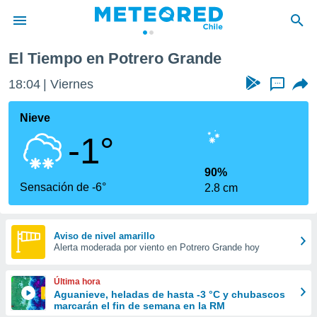
El Tiempo en Potrero Grande
privacidad
18:04
Viernes
...
o de
eteored.cl)
borado por
Nieve
es para
-1°
ue la
 que se
e calidad.
90%
eder a este
Sensación de -6°
2.8 cm
ediante las
opciones:
ookies y
Aviso de nivel amarillo
Alerta moderada por viento en Potrero Grande hoy
e forma
d digital
Última hora
ada, basada
Aguanieve, heladas de hasta -3 °C y chubascos
marcarán el fin de semana en la RM
mación