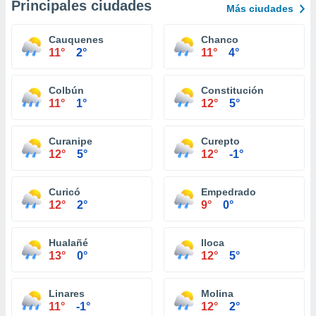
Principales ciudades
Más ciudades
Cauquenes
Chanco
11°
2°
11°
4°
Colbún
Constitución
11°
1°
12°
5°
Curanipe
Curepto
12°
5°
12°
-1°
Curicó
Empedrado
12°
2°
9°
0°
Hualañé
Iloca
13°
0°
12°
5°
Linares
Molina
11°
-1°
12°
2°