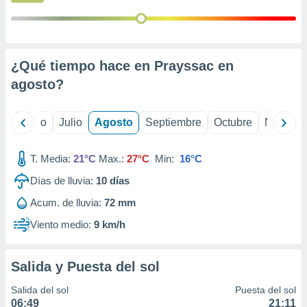
 seleccionar
o.
calización
precisa e
ión mediante
¿Qué tiempo hace en Prayssac en
agosto
?
, publicidad
dos,
yo
Junio
Julio
Agosto
Septiembre
Octubre
Noviemb
 publicidad
,
ón de
T. Media:
21°C
Max.:
27°C
Min:
16°C
 desarrollo
s.
Días de lluvia:
10
días
tros 1199
Acum. de lluvia:
72 mm
ios
Viento medio:
9 km/h
Salida y Puesta del sol
Salida del sol
Puesta del sol
06:49
21:11