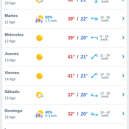
km/h
10 Ago
do en
 mismo.
Martes
50%
10
-
56
sultar más
39°
/
22°
1.5 mm
km/h
11 Ago
 en nuestra
 Cookies
y
Miércoles
ualquier
8
-
19
39°
/
20°
km/h
12 Ago
ento
 botón
Jueves
11
-
29
41°
/
21°
ación de
km/h
13 Ago
kies
 disponible
Viernes
e nuestra
10
-
21
41°
/
21°
km/h
.
14 Ago
IVAMENTE,
Sábado
13
-
35
37°
/
20°
km/h
15 Ago
as
Domingo
 a cookies
40%
10
-
42
32°
/
20°
0.3 mm
km/h
16 Ago
 no aceptar
ón de