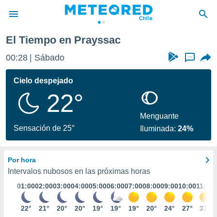
El Tiempo en Prayssac
privacidad
00:28
Sábado
...
o de
eteored.cl)
borado por
Cielo despejado
es para
22°
ue la
 que se
e calidad.
Menguante
eder a este
Sensación de 25°
Iluminada:
24%
ediante las
opciones:
Por hora
ookies y
e forma
Intervalos nubosos en las próximas horas
01:00
02:00
03:00
04:00
05:00
06:00
07:00
08:00
09:00
10:00
11:00
d digital
ada, basada
22°
21°
20°
20°
19°
19°
19°
20°
24°
27°
31°
mación