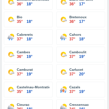
36°
18°
36°
17°
Bio
Bretenoux
35°
18°
36°
17°
Cabrerets
Cahors
37°
18°
37°
18°
Cambes
Camboulit
36°
19°
37°
19°
Camburat
Carlucet
37°
19°
37°
20°
Castelnau-Montratier
Cazals
35°
18°
37°
19°
Cieurac
Cressensac