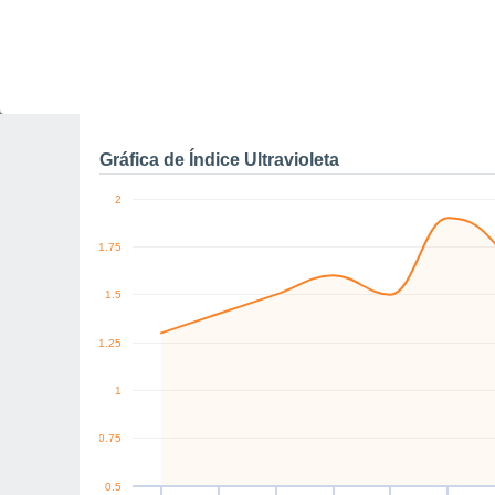
6
0
NW
NW
NW
SE
SE
S
km/h
Jue
6
Vie
7
Sáb
8
Dom
9
Lun
10
Mar
11
M
Rachas máximas de vien
Gráfica de Índice Ultravioleta
2
1.75
1.5
1.25
1
0.75
0.5