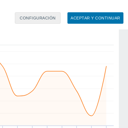
CONFIGURACIÓN
ACEPTAR Y CONTINUAR
S
NE
N
NW
N
N
NW
S
ié
12
Jue
13
Vie
14
Sáb
15
Dom
16
Lun
17
Mar
18
Mié
19
to
Velocidad media del viento