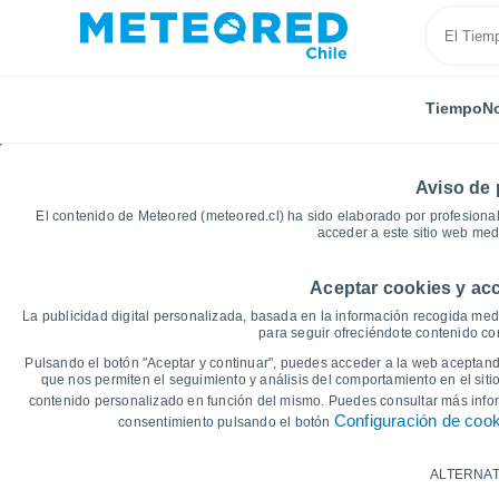
Tiempo
No
Aviso de 
El contenido de Meteored (meteored.cl) ha sido elaborado por profesional
acceder a este sitio web med
Aceptar cookies y acc
Inicio
Región de Los Lagos
Puchabran
Gráficas
La publicidad digital personalizada, basada en la información recogida medi
para seguir ofreciéndote contenido con
Gráficas del tiempo d
Pulsando el botón "Aceptar y continuar", puedes acceder a la web aceptando
que nos permiten el seguimiento y análisis del comportamiento en el sitio
contenido personalizado en función del mismo. Puedes consultar más inf
14 días
7 días
Configuración de coo
consentimiento pulsando el botón
Gráfica de Temperatura
ALTERNAT
Temperatura máxima, temperatura mínim