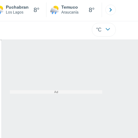
Puchabran
Temuco
Osorno
8°
8°
Los Lagos
Araucanía
Los Lagos
°C