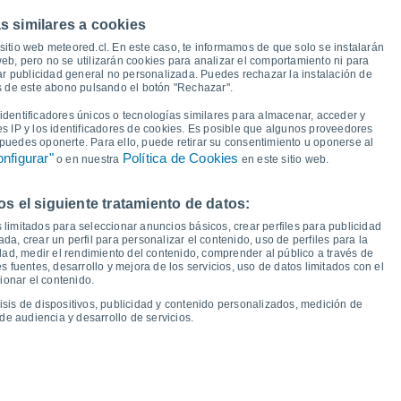
s similares a cookies
11°
11°
11°
11°
10°
10°
sitio web meteored.cl. En este caso, te informamos de que solo se instalarán
10°
9°
eb, pero no se utilizarán cookies para analizar el comportamiento ni para
ar publicidad general no personalizada. Puedes rechazar la instalación de
7°
6°
és de este abono pulsando el botón "Rechazar".
4°
4°
4°
3°
dentificadores únicos o tecnologías similares para almacenar, acceder y
2°
es IP y los identificadores de cookies. Es posible que algunos proveedores
1°
e puedes oponerte. Para ello, puede retirar su consentimiento u oponerse al
nfigurar"
Política de Cookies
o en nuestra
en este sitio web.
 el siguiente tratamiento de datos:
ié
12
Jue
13
Vie
14
Sáb
15
Dom
16
Lun
17
Mar
18
Mié
19
 limitados para seleccionar anuncios básicos, crear perfiles para publicidad
emperatura Mínima
Punto de rocío
ada, crear un perfil para personalizar el contenido, uso de perfiles para la
dad, medir el rendimiento del contenido, comprender al público a través de
 fuentes, desarrollo y mejora de los servicios, uso de datos limitados con el
ionar el contenido.
isis de dispositivos, publicidad y contenido personalizados, medición de
idad para los próximos 14 días
de audiencia y desarrollo de servicios.
100
1026
75