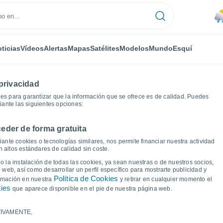
ticias
Vídeos
Alertas
Mapas
Satélites
Modelos
Mundo
Esquí
privacidad
es para garantizar que la información que se ofrece es de calidad. Puedes
iante las siguientes opciones:
eder de forma gratuita
 del tiempo
ante cookies o tecnologías similares, nos permite financiar nuestra actividad
 altos estándares de calidad sin coste.
e Puchabran
 la instalación de todas las cookies, ya sean nuestras o de nuestros socios,
 web, así como desarrollar un perfil específico para mostrarte publicidad y
Política de Cookies
ormación en nuestra
y retirar en cualquier momento el
kies
que aparece disponible en el pie de nuestra página web.
IVAMENTE,
a y punto de rocío para los próximos 14 días