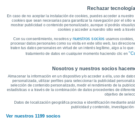
15
Rechazar tecnología
11°
En caso de no aceptar la instalación de cookies, puedes acceder a nuestro 
10
cookies que sean necesarias para garantizar la navegación por el sitio w
8°
8°
8°
7°
mostrar publicidad o contenido personalizado, aunque sí podrás visualiz
6°
cookies y acceder a nuestro sitio web a trav
5
nuestros socios
Con su consentimiento, nosotros y
usamos cookies, i
2°
2°
1°
1°
procesar datos personales como su visita en este sitio web, las direccion
1°
0°
traten tus datos personales en virtud de un interés legítimo, algo a lo qu
0
"Co
tratamiento de datos en cualquier momento haciendo clic en
°C
Nosotros y nuestros socios hacemos
Jue
6
Vie
7
Sáb
8
Dom
9
Lun
10
Mar
11
M
Almacenar la información en un dispositivo y/o acceder a ella, uso de datos
Temperatura Máxima
T
personalizada, utilizar perfiles para seleccionar la publicidad personaliz
selección de contenido personalizado, medir el rendimiento de la publici
estadísticas o a través de la combinación de datos procedentes de diferentes
objetivo de selecc
Gráfica de Precipitación y Nubosidad
Datos de localización geográfica precisa e identificación mediante anál
Lluvia, nieve y nubos
publicidad y contenido, investigación 
25
Ver nuestros 1199 socios
1027
20