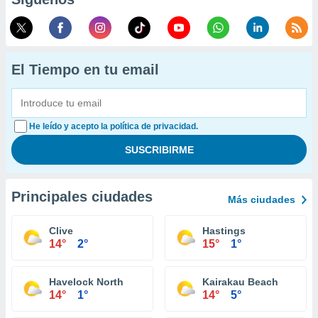
El Tiempo en tu email
He leído y acepto la política de privacidad.
Principales ciudades
Más ciudades
Clive
Hastings
14°
2°
15°
1°
Havelock North
Kairakau Beach
14°
1°
14°
5°