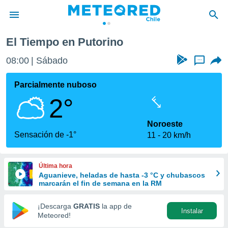
El Tiempo en Putorino
privacidad
08:00
Sábado
...
o de
eteored.cl)
borado por
Parcialmente nuboso
es para
2°
ue la
 que se
e calidad.
Noroeste
eder a este
Sensación de -1°
11
20 km/h
ediante las
opciones:
Última hora
ookies y
Aguanieve, heladas de hasta -3 °C y chubascos
e forma
marcarán el fin de semana en la RM
d digital
¡Descarga
GRATIS
la app de
Instalar
ada, basada
Meteored!
mación