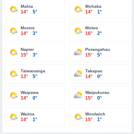
Mahia
Mohaka
14°
5°
14°
1°
Morere
Moteo
14°
3°
16°
2°
Napier
Porangahau
15°
3°
15°
5°
Taiwananga
Takapau
13°
5°
14°
0°
Waipawa
Waipukurau
14°
0°
15°
0°
Wairoa
Woolwich
14°
1°
15°
1°