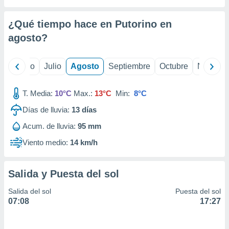
 seleccionar
o.
¿Qué tiempo hace en Putorino en
calización
precisa e
agosto
?
ión mediante
, publicidad
yo
Junio
Julio
Agosto
Septiembre
Octubre
Noviemb
dos,
T. Media:
10°C
Max.:
13°C
Min:
8°C
 publicidad
,
Días de lluvia:
13
días
ón de
 desarrollo
Acum. de lluvia:
95 mm
s.
Viento medio:
14 km/h
tros 1199
ios
Salida y Puesta del sol
Salida del sol
Puesta del sol
07:08
17:27