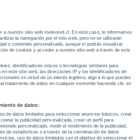
r a nuestro sitio web meteored.cl. En este caso, te informamos
tizar la navegación por el sitio web, pero no se utilizarán
dad o contenido personalizado, aunque sí podrás visualizar
ción de cookies y acceder a nuestro sitio web a través de este
sur
es, identificadores únicos o tecnologías similares para
n este sitio web, las direcciones IP y los identificadores de
rsonales en virtud de un interés legítimo, algo a lo que puedes
ites
Modelos
 al tratamiento de datos en cualquier momento haciendo clic en
miento de datos:
omingo
Lunes
Martes
Miércoles
uso de datos limitados para seleccionar anuncios básicos, crear
9 Ago
10 Ago
11 Ago
12 Ago
ccionar la publicidad personalizada, crear un perfil para
ontenido personalizado, medir el rendimiento de la publicidad,
vés de estadísticas o a través de la combinación de datos
rvicios, uso de datos limitados con el objetivo de seleccionar el
80%
50%