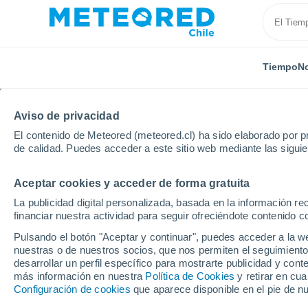
Tiempo
No
Aviso de privacidad
El contenido de Meteored (meteored.cl) ha sido elaborado por pr
de calidad. Puedes acceder a este sitio web mediante las sigui
Aceptar cookies y acceder de forma gratuita
Inicio
Estados Unidos
Estado de Nueva York
Qu
La publicidad digital personalizada, basada en la información r
financiar nuestra actividad para seguir ofreciéndote contenido c
El Tiempo en Queensbu
Pulsando el botón "Aceptar y continuar", puedes acceder a la w
nuestras o de nuestros socios, que nos permiten el seguimiento
18:59
Jueves
desarrollar un perfil específico para mostrarte publicidad y co
más información en nuestra
Política de Cookies
y retirar en cu
Configuración de cookies
que aparece disponible en el pie de n
Lluvia débil