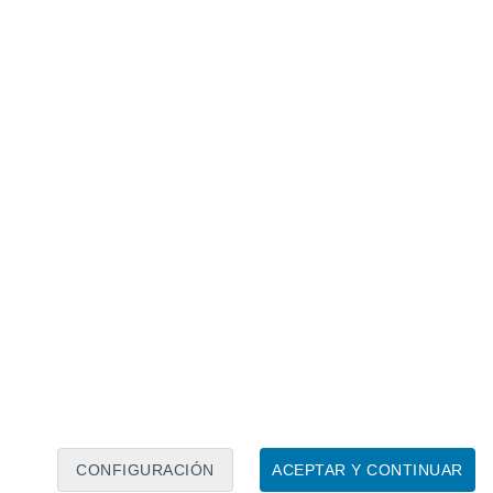
Calendario lunar
Lun
Mar
Mié
Jue
Vie
Sáb
Dom
6
7
8
9
10
11
12
13
14
15
16
17
18
19
CONFIGURACIÓN
ACEPTAR Y CONTINUAR