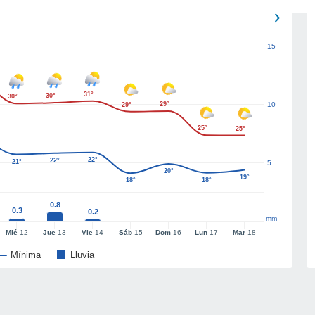
15
31°
30°
30°
29°
10
29°
25°
25°
22°
22°
21°
5
20°
19°
18°
18°
0.8
0.3
0.2
mm
Mié
12
Jue
13
Vie
14
Sáb
15
Dom
16
Lun
17
Mar
18
Mínima
Lluvia