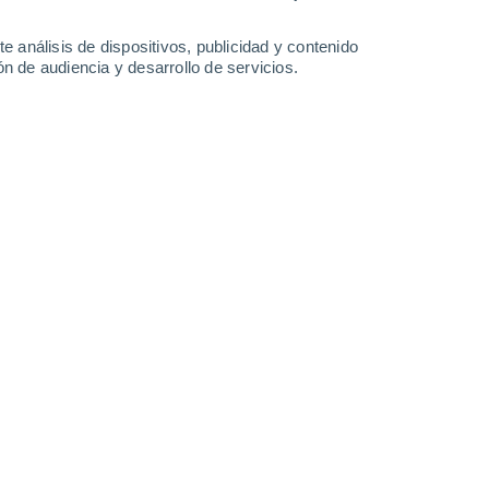
2.5 mm
0.3 mm
32°
/
23°
33°
/
23°
34°
/
24°
30°
/
21°
e análisis de dispositivos, publicidad y contenido
n de audiencia y desarrollo de servicios.
-
36
km/h
11
-
34
km/h
18
-
55
km/h
7
-
33
km/h
y
, 6 de agosto
s
Sur
2 Bajo
°
11
-
35 km/h
FPS:
no
s
Sur
1 Bajo
°
9
-
30 km/h
FPS:
no
Suroeste
0 Bajo
°
7
-
25 km/h
FPS:
no
s
Suroeste
0 Bajo
°
7
-
17 km/h
FPS:
no