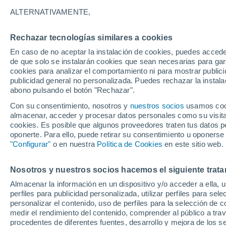
29°
ALTERNATIVAMENTE,
Rechazar tecnologías similares a cookies
40%
En caso de no aceptar la instalación de cookies, puedes accede
Sensación de 33°
0.3 mm
de que solo se instalarán cookies que sean necesarias para garan
cookies para analizar el comportamiento ni para mostrar publici
publicidad general no personalizada. Puedes rechazar la instala
abono pulsando el botón "Rechazar".
Última hora
La nieve sorprenderá al valle de Chile centro-
Con su consentimiento, nosotros y
nuestros socios
usamos cooki
este fin de semana
almacenar, acceder y procesar datos personales como su visita e
cookies. Es posible que algunos proveedores traten tus datos pe
Tiempo 1 - 7 días
Actualidad
Mapa de lluvia
Satél
oponerte. Para ello, puede retirar su consentimiento u oponerse
"Configurar"
o en nuestra
Política de Cookies
en este sitio web.
Nosotros y nuestros socios hacemos el siguiente trata
Mañana
Sábado
D
Hoy
Almacenar la información en un dispositivo y/o acceder a ella, 
7 Ago
8 Ago
6 Ago
perfiles para publicidad personalizada, utilizar perfiles para sele
personalizar el contenido, uso de perfiles para la selección de c
medir el rendimiento del contenido, comprender al público a tra
procedentes de diferentes fuentes, desarrollo y mejora de los se
80%
70%
80%