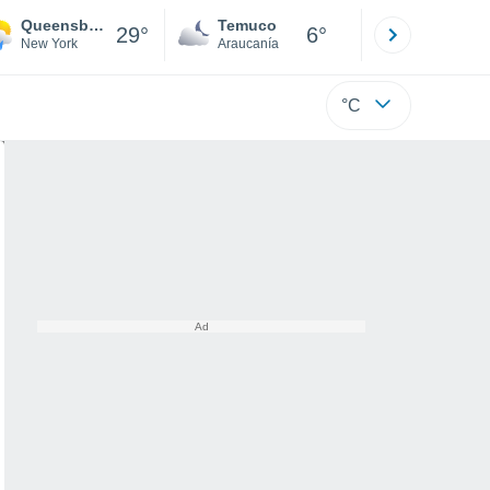
Queensbury
Temuco
Osorno
29°
6°
New York
Araucanía
Los Lagos
°C