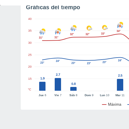
Gráficas del tiempo
40
35
34°
33°
32°
32°
31°
31°
30
25
24°
24°
23°
23°
23°
23°
20
2.7
2.5
1.9
15
0.8
°C
Jue
6
Vie
7
Sáb
8
Dom
9
Lun
10
Mar
11
Máxima