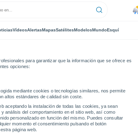
ticias
Vídeos
Alertas
Mapas
Satélites
Modelos
Mundo
Esquí
ofesionales para garantizar que la información que se ofrece es
entes opciones:
eensbury
ecogida mediante cookies o tecnologías similares, nos permite
on altos estándares de calidad sin coste.
ry - NY
eb aceptando la instalación de todas las cookies, ya sean
 y análisis del comportamiento en el sitio web, así como
...
ntenido personalizado en función del mismo. Puedes consultar
alquier momento el consentimiento pulsando el botón
Por hora
uestra página web.
Lluvias débiles en las próximas
horas