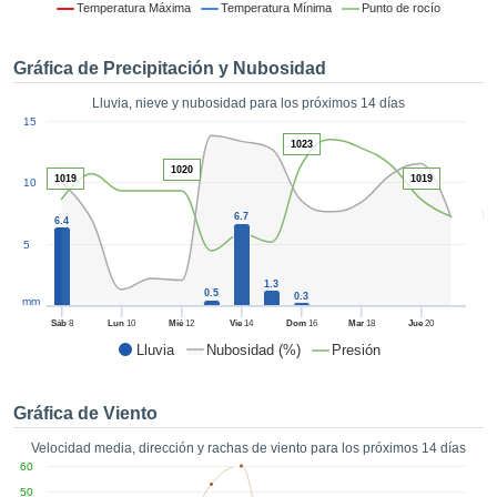
 mediante
Temperatura Máxima
Temperatura Mínima
Punto de rocío
tecnologías
nos permite
Gráfica de Precipitación y Nubosidad
r nuestra
para seguir
Lluvia, nieve y nubosidad para los próximos 14 días
e contenido
1
15
estándares
ACEPTAR
1023
 sin coste.
Y
1020
1019
1019
10
CONTINUAR
 el botón
continuar",
5
6.7
6.4
ceder a la
CONFIGURACIÓN
5
tando la
n de todas
1.3
s, ya sean
0.5
0.3
mm
de nuestros
Sáb
8
Lun
10
Mié
12
Vie
14
Dom
16
Mar
18
Jue
20
 que nos
Lluvia
Nubosidad (%)
Presión
ten el
 y análisis
tamiento en
Gráfica de Viento
b, así como
r un perfil
Velocidad media, dirección y rachas de viento para los próximos 14 días
ico para
60
ublicidad y
50