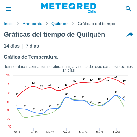
Inicio
Araucanía
Quilquén
Gráficas del tiempo
privacidad
Gráficas del tiempo de Quilquén
enido de
eteored.cl)
14 días
7 días
aborado por
ales para
Gráfica de Temperatura
ar que la
ón que se
Temperatura máxima, temperatura mínima y punto de rocío para los próximos
14 días
de calidad.
20
eder a este
17°
16°
16°
16°
19°
15°
15°
ediante las
14°
15
13°
13°
12°
12°
11°
 opciones:
10
9°
8°
8°
6°
6°
6°
5°
cookies y
5
3°
2°
1°
1°
1°
de forma
1°
-1°
0
-2°
uita
-5
dad digital
ada, basada
°C
formación
Sáb
8
Lun
10
Mié
12
Vie
14
Dom
16
Mar
18
Jue
20