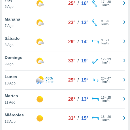
17
-
38
25°
/
16°
km/h
6 Ago
do en
 mismo.
sultar más
Mañana
9
-
25
23°
/
13°
 en nuestra
km/h
7 Ago
 Cookies
y
ualquier
Sábado
9
-
21
29°
/
14°
km/h
8 Ago
ento
 botón
ación de
Domingo
12
-
33
33°
/
19°
kies
km/h
9 Ago
 disponible
e nuestra
Lunes
40%
20
-
47
.
29°
/
19°
2 mm
km/h
10 Ago
IVAMENTE,
Martes
13
-
25
26°
/
13°
km/h
11 Ago
as
 a cookies
Miércoles
13
-
26
33°
/
15°
km/h
 no aceptar
12 Ago
ón de