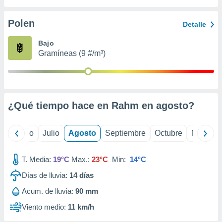
 seleccionar
o.
Polen
Detalle
calización
precisa e
Bajo
ión mediante
Gramíneas (9 #/m³)
, publicidad
dos,
 publicidad
,
¿Qué tiempo hace en Rahm en
agosto
?
ón de
 desarrollo
s.
yo
Junio
Julio
Agosto
Septiembre
Octubre
Noviemb
tros 1199
ios
T. Media:
19°C
Max.:
23°C
Min:
14°C
Días de lluvia:
14
días
Acum. de lluvia:
90 mm
Viento medio:
11 km/h