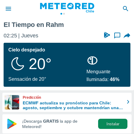
El Tiempo en Rahm
privacidad
02:25
Jueves
...
o de
eteored.cl)
borado por
Cielo despejado
es para
20°
ue la
 que se
e calidad.
Menguante
eder a este
Sensación de 20°
Iluminada:
46%
ediante las
opciones:
Predicción
ookies y
ECMWF actualiza su pronóstico para Chile:
e forma
agosto, septiembre y octubre mantendrían una
señal favorable para las lluvias
d digital
¡Descarga
GRATIS
la app de
Instalar
ada, basada
Meteored!
mación