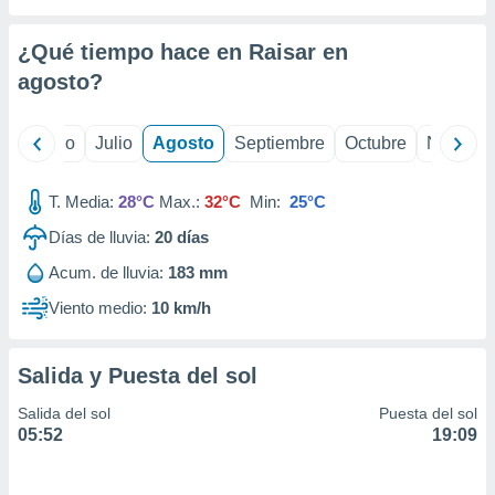
 seleccionar
o.
¿Qué tiempo hace en Raisar en
calización
precisa e
agosto
?
ión mediante
, publicidad
yo
Junio
Julio
Agosto
Septiembre
Octubre
Noviemb
dos,
T. Media:
28°C
Max.:
32°C
Min:
25°C
 publicidad
,
Días de lluvia:
20
días
ón de
 desarrollo
Acum. de lluvia:
183 mm
s.
Viento medio:
10 km/h
tros 1199
ios
Salida y Puesta del sol
Salida del sol
Puesta del sol
05:52
19:09