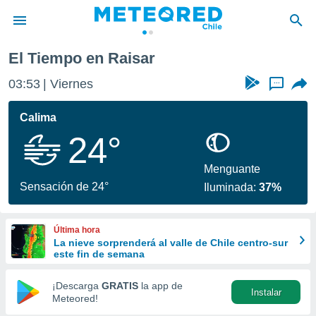
El Tiempo en Raisar
privacidad
03:53
Viernes
...
o de
eteored.cl)
borado por
Calima
es para
24°
ue la
 que se
e calidad.
Menguante
eder a este
Sensación de 24°
Iluminada:
37%
ediante las
opciones:
Última hora
ookies y
La nieve sorprenderá al valle de Chile centro-sur
e forma
este fin de semana
d digital
¡Descarga
GRATIS
la app de
Instalar
ada, basada
Meteored!
mación