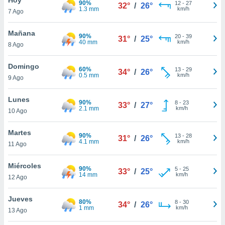
90%
12
-
27
32°
/
26°
1.3 mm
km/h
7 Ago
do en
 mismo.
sultar más
Mañana
90%
20
-
39
31°
/
25°
 en nuestra
40 mm
km/h
8 Ago
 Cookies
y
ualquier
Domingo
60%
13
-
29
34°
/
26°
0.5 mm
km/h
9 Ago
ento
 botón
ación de
Lunes
90%
8
-
23
33°
/
27°
kies
2.1 mm
km/h
10 Ago
 disponible
e nuestra
Martes
90%
13
-
28
.
31°
/
26°
4.1 mm
km/h
11 Ago
IVAMENTE,
Miércoles
90%
5
-
25
33°
/
25°
14 mm
km/h
12 Ago
as
 a cookies
Jueves
80%
8
-
30
34°
/
26°
1 mm
km/h
 no aceptar
13 Ago
ón de