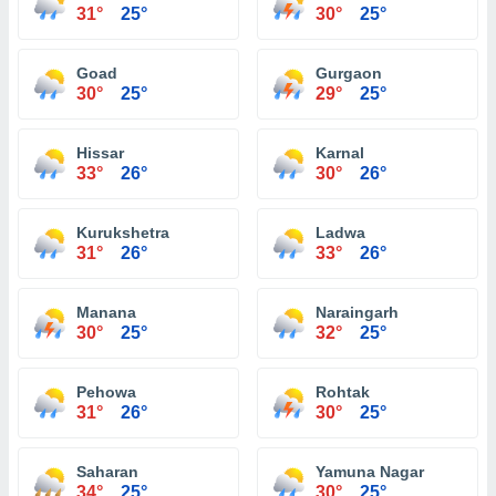
31°
25°
30°
25°
Goad
Gurgaon
30°
25°
29°
25°
Hissar
Karnal
33°
26°
30°
26°
Kurukshetra
Ladwa
31°
26°
33°
26°
Manana
Naraingarh
30°
25°
32°
25°
Pehowa
Rohtak
31°
26°
30°
25°
Saharan
Yamuna Nagar
34°
25°
30°
25°