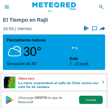
El Tiempo en Rajli
privacidad
16:55
Viernes
...
o de
eteored.cl)
borado por
Parcialmente nuboso
es para
30°
ue la
 que se
e calidad.
Este
eder a este
Sensación de 36°
7
23 km/h
ediante las
opciones:
Última hora
ookies y
La nieve sorprenderá al valle de Chile centro-sur
e forma
este fin de semana
d digital
¡Descarga
GRATIS
la app de
Instalar
ada, basada
Meteored!
mación