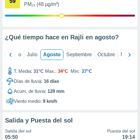
59
 seleccionar
PM₂₅ (48 µg/m³)
o.
calización
precisa e
ión mediante
¿Qué tiempo hace en Rajli en
agosto
?
, publicidad
dos,
yo
Junio
Julio
Agosto
Septiembre
Octubre
Noviemb
 publicidad
,
ón de
T. Media:
31°C
Max.:
34°C
Min:
27°C
 desarrollo
Días de lluvia:
16
días
s.
Acum. de lluvia:
128 mm
tros 1199
ios
Viento medio:
9 km/h
Salida y Puesta del sol
Salida del sol
Puesta del sol
05:50
19:14