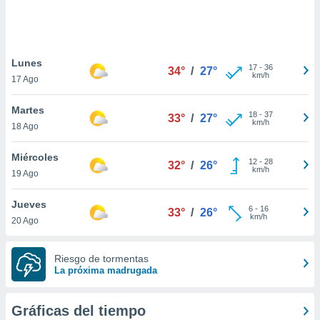
 botón
.
nto,
Lunes
17
-
36
34°
/
27°
km/h
17 Ago
cios
kies,
Martes
ores únicos
18
-
37
33°
/
27°
km/h
18 Ago
as similares
nar,
rocesar
Miércoles
12
-
28
32°
/
26°
onales como
km/h
19 Ago
 este sitio
recciones IP
Jueves
ficadores de
6
-
16
33°
/
26°
km/h
20 Ago
 posible
s
 traten tus
Riesgo de tormentas
nales en
La próxima madrugada
 interés
go a lo que
nerte. Para
Gráficas del tiempo
retirar su