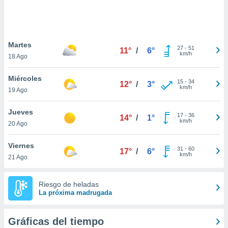
 botón
.
nto,
Martes
27
-
51
11°
/
6°
km/h
18 Ago
cios
kies,
Miércoles
ores únicos
15
-
34
12°
/
3°
km/h
19 Ago
as similares
nar,
rocesar
Jueves
17
-
36
14°
/
1°
onales como
km/h
20 Ago
 este sitio
recciones IP
Viernes
ficadores de
31
-
60
17°
/
6°
km/h
21 Ago
 posible
s
 traten tus
Riesgo de heladas
nales en
La próxima madrugada
 interés
go a lo que
nerte. Para
Gráficas del tiempo
retirar su