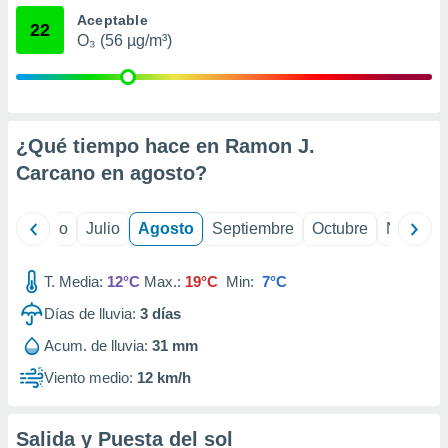
 seleccionar
Aceptable
o.
22
O₃ (56 µg/m³)
calización
precisa e
ión mediante
, publicidad
¿Qué tiempo hace en Ramon J.
dos,
Carcano en
agosto
?
 publicidad
,
ón de
yo
Junio
Julio
Agosto
Septiembre
Octubre
Noviemb
 desarrollo
s.
T. Media:
12°C
Max.:
19°C
Min:
7°C
tros 1199
ios
Días de lluvia:
3
días
Acum. de lluvia:
31 mm
Viento medio:
12 km/h
Salida y Puesta del sol