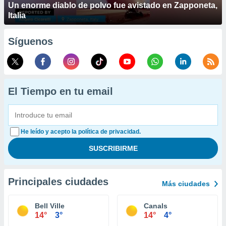
Un enorme diablo de polvo fue avistado en Zapponeta,
Italia
Síguenos
El Tiempo en tu email
He leído y acepto la política de privacidad.
Principales ciudades
Más ciudades
Bell Ville
Canals
14°
3°
14°
4°