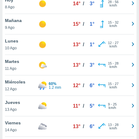
28
-
56
14°
/
3°
km/h
8 Ago
do en
 mismo.
sultar más
Mañana
15
-
32
15°
/
1°
 en nuestra
km/h
9 Ago
 Cookies
y
ualquier
Lunes
12
-
27
13°
/
1°
km/h
10 Ago
ento
 botón
ación de
Martes
15
-
28
13°
/
3°
kies
km/h
11 Ago
 disponible
e nuestra
Miércoles
60%
15
-
27
.
12°
/
6°
1.2 mm
km/h
12 Ago
IVAMENTE,
Jueves
9
-
25
11°
/
5°
km/h
13 Ago
as
 a cookies
Viernes
13
-
28
13°
/
6°
km/h
 no aceptar
14 Ago
ón de