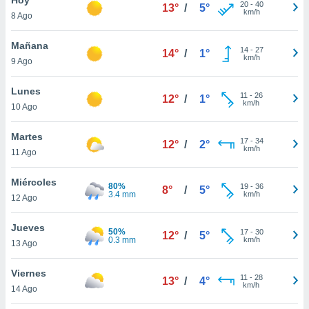
20
-
40
13°
/
5°
km/h
8 Ago
do en
 mismo.
sultar más
Mañana
14
-
27
14°
/
1°
 en nuestra
km/h
9 Ago
 Cookies
y
ualquier
Lunes
11
-
26
12°
/
1°
km/h
10 Ago
ento
 botón
ación de
Martes
17
-
34
12°
/
2°
kies
km/h
11 Ago
 disponible
e nuestra
Miércoles
80%
19
-
36
.
8°
/
5°
3.4 mm
km/h
12 Ago
IVAMENTE,
Jueves
50%
17
-
30
12°
/
5°
0.3 mm
km/h
13 Ago
as
 a cookies
Viernes
11
-
28
13°
/
4°
km/h
 no aceptar
14 Ago
ón de