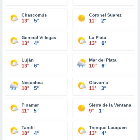
Chascomús
Coronel Suarez
13°
5°
11°
2°
General Villegas
La Plata
13°
4°
13°
6°
Luján
Mar del Plata
13°
6°
10°
6°
Necochea
Olavarría
10°
5°
11°
3°
Pinamar
Sierra de la Ventana
11°
5°
9°
1°
Tandil
Trenque Lauquen
10°
4°
13°
4°