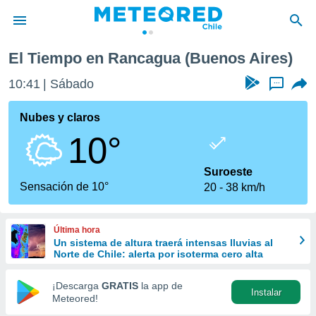
El Tiempo en Rancagua (Buenos Aires)
privacidad
10:42
Sábado
...
o de
eteored.cl)
borado por
Nubes y claros
es para
10°
ue la
 que se
e calidad.
Suroeste
eder a este
Sensación de 10°
20
38 km/h
ediante las
opciones:
Última hora
ookies y
Un sistema de altura traerá intensas lluvias al
e forma
Norte de Chile: alerta por isoterma cero alta
d digital
¡Descarga
GRATIS
la app de
Instalar
ada, basada
Meteored!
mación