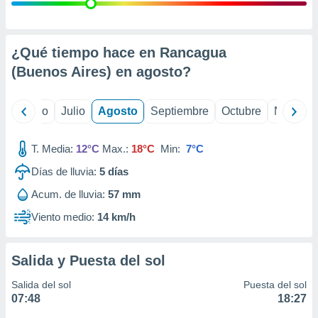
 seleccionar
o.
calización
precisa e
¿Qué tiempo hace en Rancagua
ión mediante
(Buenos Aires) en
agosto
?
, publicidad
yo
Junio
Julio
Agosto
Septiembre
Octubre
Noviemb
dos,
 publicidad
,
T. Media:
12°C
Max.:
18°C
Min:
7°C
ón de
Días de lluvia:
5
días
 desarrollo
s.
Acum. de lluvia:
57 mm
tros 1199
Viento medio:
14 km/h
ios
Salida y Puesta del sol
Salida del sol
Puesta del sol
07:48
18:27