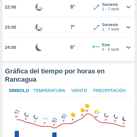
te
Suroeste
8°
22:00
 de que
2
-
7
km/h
talarán
e sean
Suroeste
para
7°
23:00
1
-
7
km/h
a
por el sitio
o se
Este
6°
24:00
cookies para
0
-
5
km/h
nto ni para
licidad o
Gráfica del tiempo por horas en
ado, aunque
Rancagua
sualizar
general no
SÍMBOLO
TEMPERATURA
VIENTO
PRECIPITACIÓN
ada. Puedes
 instalación
y acceder a
13°
io web a
11°
10°
10°
ste abono
9°
8°
8°
8°
8°
7°
 botón
6°
6°
6°
.