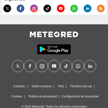
precisa e
ión mediante
, publicidad
dos,
 publicidad
,
ón de
 desarrollo
s.
tros 1199
ios
Contacto
Sobre nosotros
FAQ
Términos de uso
Cookies
Política de privacidad
Configuración de privacidad
© 2026 Meteored. Todos los derechos reservados