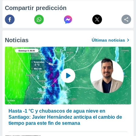
er momento
Compartir predicción
ic en
o en
 Cookies
en
eb.
Noticias
Últimas noticias
y
socios
el
to de
la
 en un
 y/o acceder
 de datos
ara
Hasta -1 °C y chubascos de agua nieve en
 anuncios
ar perfiles
Santiago: Javier Hernández anticipa el cambio de
idad
tiempo para este fin de semana
a, utilizar
a