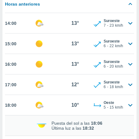
estra
Horas anteriores
ara seguir
e contenido
stándares
Suroeste
ACEPTAR
13°
14:00
sin coste.
7
-
23
km/h
Y
CONTINUAR
 botón
continuar",
Suroeste
13°
15:00
6
-
22
km/h
der a la
CONFIGURACIÓN
ndo la
 de todas
Suroeste
13°
16:00
, ya sean
6
-
20
km/h
de nuestros
 nos
Suroeste
12°
17:00
6
-
18
km/h
 y análisis
tamiento en
b, así como
Oeste
10°
18:00
un perfil
5
-
15
km/h
para
ublicidad y
Puesta del sol a las
18:06
Última luz a las
18:32
do en
 mismo.