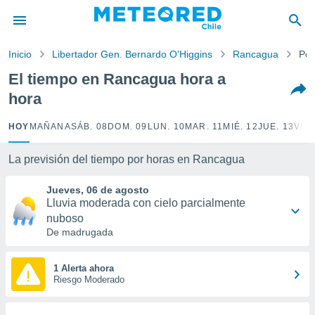
privacidad
o de
Inicio
Libertador Gen. Bernardo O'Higgins
Rancagua
Por
eteored.cl)
borado por
El tiempo en Rancagua hora a
es para
hora
ue la
 que se
e calidad.
HOY
MAÑANA
SÁB. 08
DOM. 09
LUN. 10
MAR. 11
MIÉ. 12
JUE. 13
VIE.
eder a este
ediante las
La previsión del tiempo por horas en Rancagua
opciones:
Jueves, 06 de agosto
ookies y
Lluvia moderada con cielo parcialmente
e forma
nuboso
De madrugada
d digital
ada, basada
mación
1 Alerta ahora
ediante
Riesgo Moderado
ecnologías
nos permite