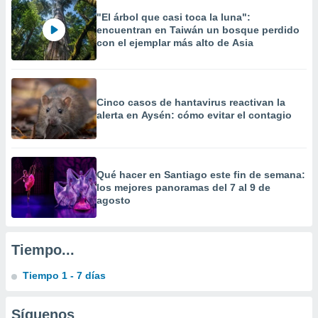
 la
"El árbol que casi toca la luna":
encuentran en Taiwán un bosque perdido
da, crear un
con el ejemplar más alto de Asia
personalizar
o, uso de
a la
e contenido
Cinco casos de hantavirus reactivan la
do, medir el
alerta en Aysén: cómo evitar el contagio
 de la
medir el
 del
 comprender
 través de
Qué hacer en Santiago este fin de semana:
s o a través
los mejores panoramas del 7 al 9 de
nación de
agosto
edentes de
fuentes,
y mejora de
Tiempo...
os, uso de
ados con el
Tiempo 1 - 7 días
 seleccionar
o.
Síguenos
calización