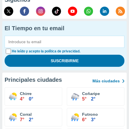
El Tiempo en tu email
He leído y acepto la política de privacidad.
Principales ciudades
Más ciudades
Chirre
Coñaripe
4°
0°
5°
2°
Corral
Futrono
7°
2°
6°
3°