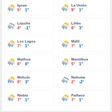
Ignao
La Unión
5°
1°
9°
1°
Liquiñe
Llifén
4°
-1°
6°
3°
Los Lagos
Máfil
7°
1°
7°
1°
Malihue
Mantilhue
6°
0°
5°
1°
Mehuín
Neltume
9°
3°
2°
-2°
Niebla
Paillaco
7°
1°
7°
1°