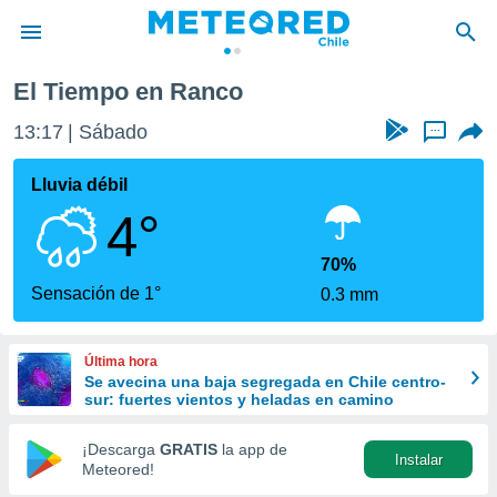
El Tiempo en Ranco
privacidad
13:17
Sábado
...
o de
eteored.cl)
borado por
Lluvia débil
es para
4°
ue la
 que se
e calidad.
70%
eder a este
Sensación de 1°
0.3 mm
ediante las
opciones:
Última hora
ookies y
Se avecina una baja segregada en Chile centro-
e forma
sur: fuertes vientos y heladas en camino
d digital
¡Descarga
GRATIS
la app de
Instalar
ada, basada
Meteored!
mación