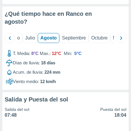
 seleccionar
o.
¿Qué tiempo hace en Ranco en
calización
precisa e
agosto
?
ión mediante
, publicidad
yo
Junio
Julio
Agosto
Septiembre
Octubre
Noviemb
dos,
T. Media:
8°C
Max.:
12°C
Min:
5°C
 publicidad
,
Días de lluvia:
18
días
ón de
 desarrollo
Acum. de lluvia:
224 mm
s.
Viento medio:
12 km/h
tros 1199
ios
Salida y Puesta del sol
Salida del sol
Puesta del sol
07:48
18:04