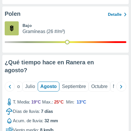
 seleccionar
o.
Polen
Detalle
calización
precisa e
Bajo
ión mediante
Gramíneas (26 #/m³)
, publicidad
dos,
 publicidad
,
¿Qué tiempo hace en Ranera en
ón de
agosto
?
 desarrollo
s.
tros 1199
yo
Junio
Julio
Agosto
Septiembre
Octubre
Noviemb
ios
T. Media:
19°C
Max.:
25°C
Min:
13°C
Días de lluvia:
7
días
Acum. de lluvia:
32 mm
Viento medio:
8 km/h