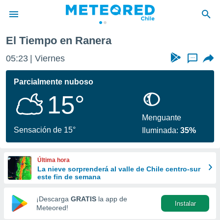
era
El Tiempo en Ranera
privacidad
05:23
Viernes
...
o de
eteored.cl)
borado por
Parcialmente nuboso
es para
15°
ue la
 que se
e calidad.
Menguante
eder a este
Sensación de 15°
Iluminada:
35%
ediante las
opciones:
Última hora
ookies y
La nieve sorprenderá al valle de Chile centro-sur
e forma
este fin de semana
d digital
¡Descarga
GRATIS
la app de
Instalar
ada, basada
Meteored!
mación