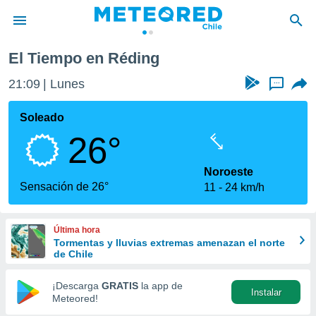
El Tiempo en Réding
privacidad
21:09
Lunes
...
o de
eteored.cl)
borado por
Soleado
es para
26°
ue la
 que se
e calidad.
Noroeste
eder a este
Sensación de 26°
11
24 km/h
ediante las
opciones:
Última hora
ookies y
Tormentas y lluvias extremas amenazan el norte
e forma
de Chile
d digital
¡Descarga
GRATIS
la app de
Instalar
ada, basada
Meteored!
mación