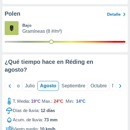
 seleccionar
o.
Polen
Detalle
calización
precisa e
Bajo
ión mediante
Gramíneas (8 #/m³)
, publicidad
dos,
 publicidad
,
¿Qué tiempo hace en Réding en
ón de
agosto
?
 desarrollo
s.
tros 1199
yo
Junio
Julio
Agosto
Septiembre
Octubre
Noviemb
ios
T. Media:
19°C
Max.:
24°C
Min:
14°C
Días de lluvia:
12
días
Acum. de lluvia:
73 mm
Viento medio:
10 km/h