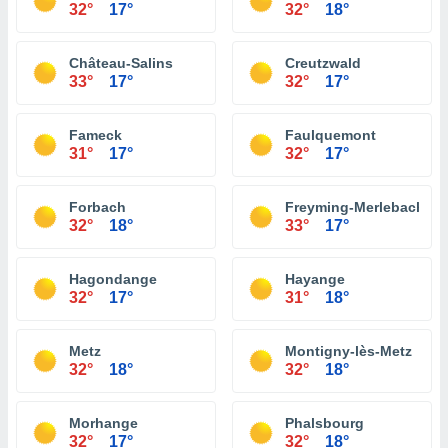
32°
17°
32°
18°
Château-Salins
Creutzwald
33°
17°
32°
17°
Fameck
Faulquemont
31°
17°
32°
17°
Forbach
Freyming-Merlebach
32°
18°
33°
17°
Hagondange
Hayange
32°
17°
31°
18°
Metz
Montigny-lès-Metz
32°
18°
32°
18°
Morhange
Phalsbourg
32°
17°
32°
18°