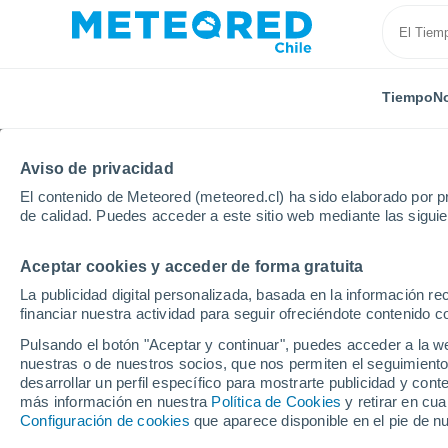
Tiempo
No
Aviso de privacidad
El contenido de Meteored (meteored.cl) ha sido elaborado por pr
de calidad. Puedes acceder a este sitio web mediante las sigui
Aceptar cookies y acceder de forma gratuita
Inicio
Brasil
Piauí
Redução
La publicidad digital personalizada, basada en la información r
financiar nuestra actividad para seguir ofreciéndote contenido c
El Tiempo en Redução -
Pulsando el botón "Aceptar y continuar", puedes acceder a la w
nuestras o de nuestros socios, que nos permiten el seguimiento
05:24
Viernes
desarrollar un perfil específico para mostrarte publicidad y co
más información en nuestra
Política de Cookies
y retirar en cu
Configuración de cookies
que aparece disponible en el pie de n
Cielo despejado