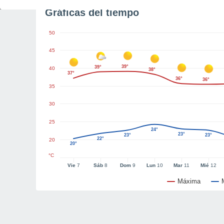
Gráficas del tiempo
50
45
39°
39°
40
38°
37°
36°
36°
35
30
25
24°
23°
23°
23°
22°
20
20°
°C
Vie
7
Sáb
8
Dom
9
Lun
10
Mar
11
Mié
12
Máxima