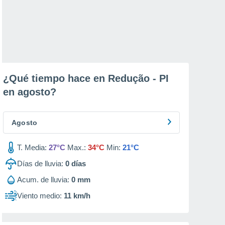
¿Qué tiempo hace en Redução - PI
en
agosto
?
Agosto
T. Media:
27°C
Max.:
34°C
Min:
21°C
Días de lluvia:
0
días
Acum. de lluvia:
0 mm
Viento medio:
11 km/h