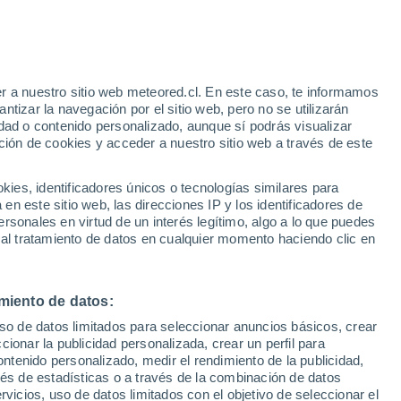
Aviso de nivel amarillo
Alerta moderada por otros en
Redução hoy
e
r a nuestro sitio web meteored.cl. En este caso, te informamos
:
33%
tizar la navegación por el sitio web, pero no se utilizarán
dad o contenido personalizado, aunque sí podrás visualizar
ción de cookies y acceder a nuestro sitio web a través de este
sur
es, identificadores únicos o tecnologías similares para
n este sitio web, las direcciones IP y los identificadores de
rsonales en virtud de un interés legítimo, algo a lo que puedes
Satélites
Modelos
 al tratamiento de datos en cualquier momento haciendo clic en
miento de datos:
Lunes
Martes
Miércoles
Jueves
uso de datos limitados para seleccionar anuncios básicos, crear
10 Ago
11 Ago
12 Ago
13 Ago
ccionar la publicidad personalizada, crear un perfil para
ontenido personalizado, medir el rendimiento de la publicidad,
vés de estadísticas o a través de la combinación de datos
rvicios, uso de datos limitados con el objetivo de seleccionar el