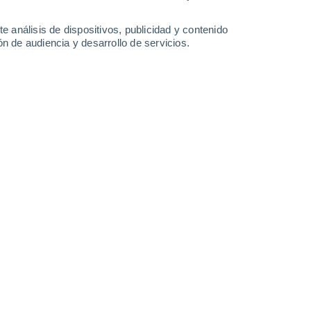
38°
/
24°
36°
/
23°
36°
/
23°
36°
/
21°
e análisis de dispositivos, publicidad y contenido
n de audiencia y desarrollo de servicios.
-
37
km/h
19
-
42
km/h
17
-
38
km/h
11
-
27
km/h
de agosto
Noroeste
0 Bajo
0
-
4 km/h
FPS:
no
Este
0 Bajo
0
-
2 km/h
FPS:
no
Norte
1 Bajo
4
-
12 km/h
FPS:
no
Noreste
9 ¡Muy Alto!
10
-
28 km/h
FPS:
25-50