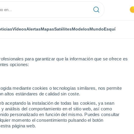
ticias
Vídeos
Alertas
Mapas
Satélites
Modelos
Mundo
Esquí
ofesionales para garantizar que la información que se ofrece es
entes opciones:
ecogida mediante cookies o tecnologías similares, nos permite
on altos estándares de calidad sin coste.
 PI
eb aceptando la instalación de todas las cookies, ya sean
 y análisis del comportamiento en el sitio web, así como
...
ntenido personalizado en función del mismo. Puedes consultar
alquier momento el consentimiento pulsando el botón
Por hora
uestra página web.
Cielos despejados en las
próximas horas