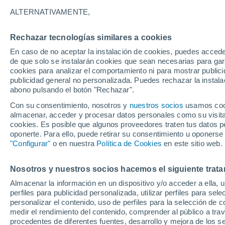
22°
ALTERNATIVAMENTE,
Rechazar tecnologías similares a cookies
Menguant
En caso de no aceptar la instalación de cookies, puedes accede
Iluminada
Sensación de 22°
de que solo se instalarán cookies que sean necesarias para garan
cookies para analizar el comportamiento ni para mostrar publici
publicidad general no personalizada. Puedes rechazar la instala
abono pulsando el botón "Rechazar".
Última hora
La nieve sorprenderá al valle de Chile centro-
Con su consentimiento, nosotros y
nuestros socios
usamos cooki
este fin de semana
almacenar, acceder y procesar datos personales como su visita e
cookies. Es posible que algunos proveedores traten tus datos pe
Tiempo 1 - 7 días
Actualidad
Mapa de temperatura
oponerte. Para ello, puede retirar su consentimiento u oponerse
"Configurar"
o en nuestra
Política de Cookies
en este sitio web.
Nosotros y nuestros socios hacemos el siguiente trata
Mañana
Domingo
Hoy
Almacenar la información en un dispositivo y/o acceder a ella, 
8 Ago
9 Ago
7 Ago
perfiles para publicidad personalizada, utilizar perfiles para sele
personalizar el contenido, uso de perfiles para la selección de c
medir el rendimiento del contenido, comprender al público a tra
procedentes de diferentes fuentes, desarrollo y mejora de los se