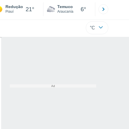
Redução
Temuco
Osorno
21°
6°
Piauí
Araucanía
Los Lagos
°C