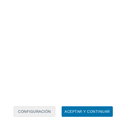
Calendario lunar
Lun
Mar
Mié
Jue
Vie
Sáb
Dom
7
8
9
10
11
12
13
14
15
16
17
18
19
20
CONFIGURACIÓN
ACEPTAR Y CONTINUAR