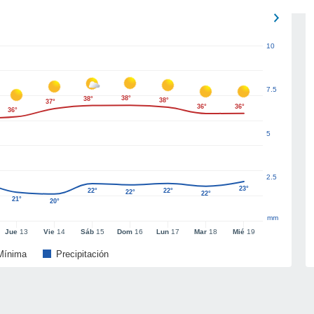
10
7.5
38°
38°
38°
37°
36°
36°
36°
5
2.5
23°
22°
22°
22°
22°
21°
20°
mm
Jue
13
Vie
14
Sáb
15
Dom
16
Lun
17
Mar
18
Mié
19
Mínima
Precipitación