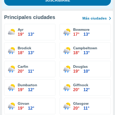
Principales ciudades
Más ciudades
Ayr
Bowmore
19°
13°
17°
13°
Brodick
Campbeltown
18°
13°
18°
13°
Carfin
Douglas
20°
11°
19°
10°
Dumbarton
Giffnock
19°
12°
20°
12°
Girvan
Glasgow
19°
12°
20°
11°