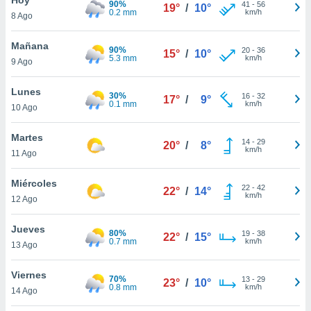
90%
41
-
56
19°
/
10°
0.2 mm
km/h
8 Ago
do en
 mismo.
sultar más
Mañana
90%
20
-
36
15°
/
10°
 en nuestra
5.3 mm
km/h
9 Ago
 Cookies
y
ualquier
Lunes
30%
16
-
32
17°
/
9°
0.1 mm
km/h
10 Ago
ento
 botón
ación de
Martes
14
-
29
20°
/
8°
kies
km/h
11 Ago
 disponible
e nuestra
Miércoles
22
-
42
.
22°
/
14°
km/h
12 Ago
IVAMENTE,
Jueves
80%
19
-
38
22°
/
15°
0.7 mm
km/h
13 Ago
as
 a cookies
Viernes
70%
13
-
29
23°
/
10°
0.8 mm
km/h
 no aceptar
14 Ago
ón de