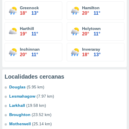
Greenock
Hamilton
18°
13°
20°
11°
Harthill
Holytown
19°
11°
20°
11°
Inchinnan
Inveraray
20°
11°
18°
13°
Localidades cercanas
Douglas
(5.95 km)
Lesmahagow
(7.97 km)
Larkhall
(19.58 km)
Broughton
(23.52 km)
Motherwell
(25.14 km)