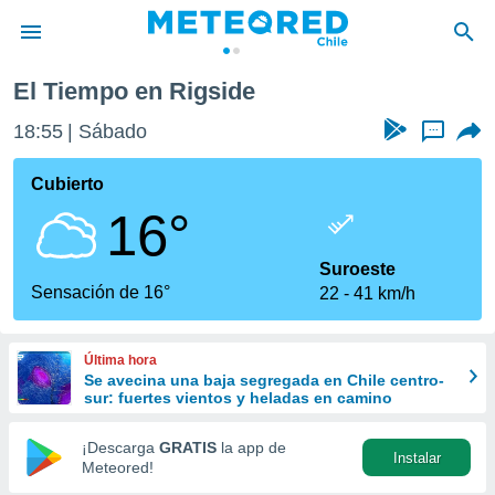
El Tiempo en Rigside
privacidad
18:55
Sábado
...
o de
eteored.cl)
borado por
Cubierto
es para
16°
ue la
 que se
e calidad.
Suroeste
eder a este
Sensación de 16°
22
41 km/h
ediante las
opciones:
Última hora
ookies y
Se avecina una baja segregada en Chile centro-
e forma
sur: fuertes vientos y heladas en camino
d digital
¡Descarga
GRATIS
la app de
Instalar
ada, basada
Meteored!
mación