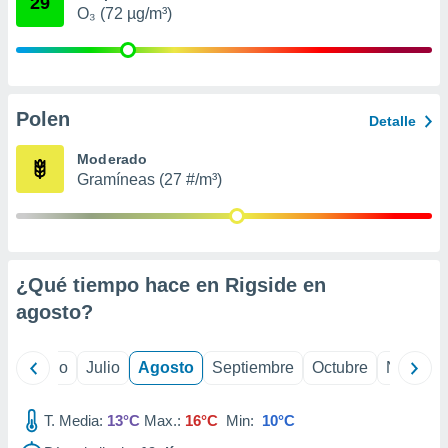
29
 seleccionar
O₃ (72 µg/m³)
o.
calización
precisa e
ión mediante
Polen
Detalle
, publicidad
Moderado
dos,
Gramíneas (27 #/m³)
 publicidad
,
ón de
 desarrollo
s.
¿Qué tiempo hace en Rigside en
tros 1199
agosto
?
ios
yo
Junio
Julio
Agosto
Septiembre
Octubre
Noviemb
T. Media:
13°C
Max.:
16°C
Min:
10°C