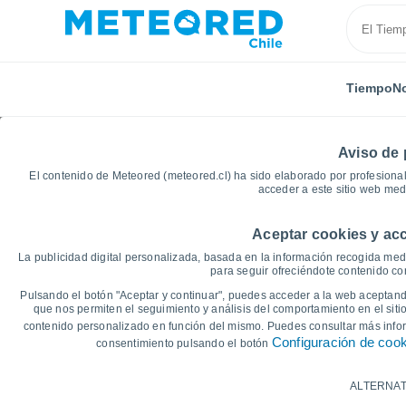
Tiempo
No
Aviso de 
El contenido de Meteored (meteored.cl) ha sido elaborado por profesional
acceder a este sitio web med
Aceptar cookies y acc
Inicio
Croacia
Primorje-Gorski Kotar
Omisalj Ri
La publicidad digital personalizada, basada en la información recogida medi
para seguir ofreciéndote contenido con
Gráficas del tiempo de
Pulsando el botón "Aceptar y continuar", puedes acceder a la web aceptando
que nos permiten el seguimiento y análisis del comportamiento en el sitio
contenido personalizado en función del mismo. Puedes consultar más inf
14 días
7 días
Configuración de coo
consentimiento pulsando el botón
Gráfica de Temperatura
ALTERNAT
Temperatura máxima, temperatura mínim