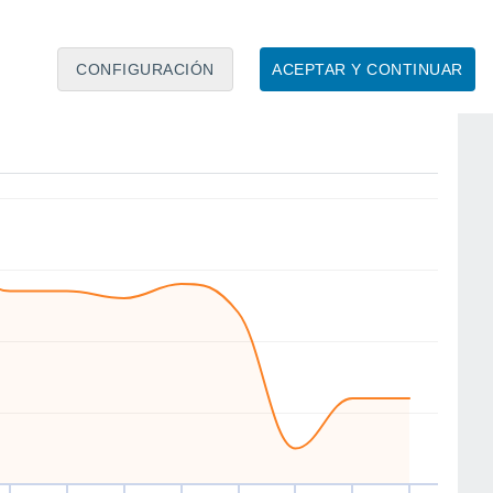
CONFIGURACIÓN
ACEPTAR Y CONTINUAR
NE
NE
W
E
W
SE
SE
W
ue
13
Vie
14
Sáb
15
Dom
16
Lun
17
Mar
18
Mié
19
Jue
20
to
Velocidad media del viento