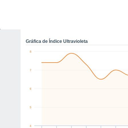
0
NE
NE
W
SW
NE
NE
km/h
Vie
7
Sáb
8
Dom
9
Lun
10
Mar
11
Mié
12
J
Rachas máximas de vien
Gráfica de Índice Ultravioleta
8
7
6
5
4