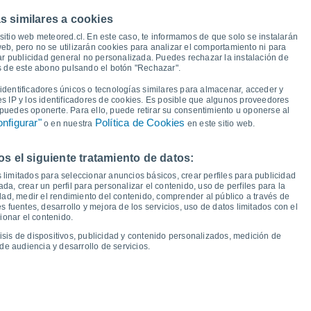
36°
36°
36°
s similares a cookies
35°
33°
sitio web meteored.cl. En este caso, te informamos de que solo se instalarán
29°
eb, pero no se utilizarán cookies para analizar el comportamiento ni para
27°
ar publicidad general no personalizada. Puedes rechazar la instalación de
25°
24°
és de este abono pulsando el botón "Rechazar".
23°
22°
22°
21°
20°
dentificadores únicos o tecnologías similares para almacenar, acceder y
18°
17°
es IP y los identificadores de cookies. Es posible que algunos proveedores
e puedes oponerte. Para ello, puede retirar su consentimiento u oponerse al
nfigurar"
Política de Cookies
o en nuestra
en este sitio web.
 el siguiente tratamiento de datos:
ue
13
Vie
14
Sáb
15
Dom
16
Lun
17
Mar
18
Mié
19
Jue
20
 limitados para seleccionar anuncios básicos, crear perfiles para publicidad
emperatura Mínima
Punto de rocío
ada, crear un perfil para personalizar el contenido, uso de perfiles para la
dad, medir el rendimiento del contenido, comprender al público a través de
 fuentes, desarrollo y mejora de los servicios, uso de datos limitados con el
ionar el contenido.
isis de dispositivos, publicidad y contenido personalizados, medición de
idad para los próximos 14 días
de audiencia y desarrollo de servicios.
100
19
75
1015