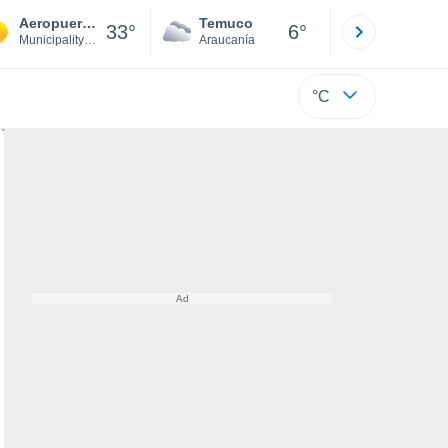
Aeropuerto de Rijeka
Temuco
Osorno
33°
6°
Municipality of Omišalj
Araucanía
Los Lagos
°C