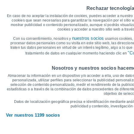
40
35°
Rechazar tecnología
35°
35°
34°
35
34°
33°
En caso de no aceptar la instalación de cookies, puedes acceder a nuestro 
30
cookies que sean necesarias para garantizar la navegación por el sitio w
mostrar publicidad o contenido personalizado, aunque sí podrás visualiz
26°
25°
25
24°
cookies y acceder a nuestro sitio web a trav
23°
23°
22°
20
nuestros socios
Con su consentimiento, nosotros y
usamos cookies, i
procesar datos personales como su visita en este sitio web, las direccion
15
traten tus datos personales en virtud de un interés legítimo, algo a lo qu
"Co
tratamiento de datos en cualquier momento haciendo clic en
10
°C
Nosotros y nuestros socios hacemos
Vie
7
Sáb
8
Dom
9
Lun
10
Mar
11
Mié
12
J
Almacenar la información en un dispositivo y/o acceder a ella, uso de datos
Temperatura Máxima
T
personalizada, utilizar perfiles para seleccionar la publicidad personaliz
selección de contenido personalizado, medir el rendimiento de la publici
estadísticas o a través de la combinación de datos procedentes de diferentes
objetivo de selecc
Gráfica de Precipitación y Nubosidad
Datos de localización geográfica precisa e identificación mediante anál
Lluvia, nieve y nubos
publicidad y contenido, investigación 
5
Ver nuestros 1199 socios
10
1016
1015