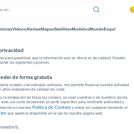
ticias
Vídeos
Alertas
Mapas
Satélites
Modelos
Mundo
Esquí
privacidad
es para garantizar que la información que se ofrece es de calidad. Puedes
iante las siguientes opciones:
eder de forma gratuita
jeka
Gráficas del tiempo
ante cookies o tecnologías similares, nos permite financiar nuestra actividad
 altos estándares de calidad sin coste.
 Omisalj Rijeka
 la instalación de todas las cookies, ya sean nuestras o de nuestros socios,
 web, así como desarrollar un perfil específico para mostrarte publicidad y
Política de Cookies
ormación en nuestra
y retirar en cualquier momento el
kies
que aparece disponible en el pie de nuestra página web.
IVAMENTE,
a y punto de rocío para los próximos 14 días