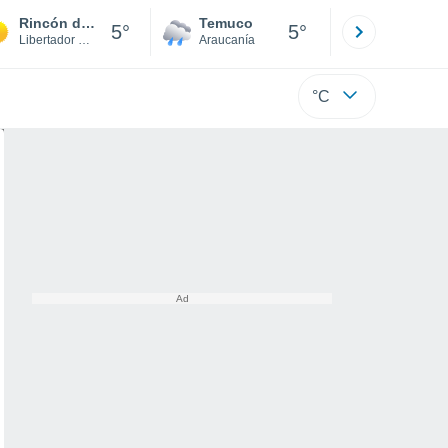
Rincón de Los Cubillos
Temuco
Osorno
5°
5°
Libertador Gen. Bernardo O'Higgins
Araucanía
Los Lagos
°C