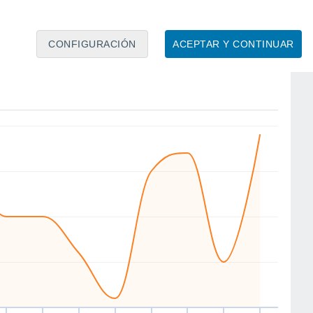
CONFIGURACIÓN
ACEPTAR Y CONTINUAR
NE
NE
N
NE
S
SW
N
S
ue
13
Vie
14
Sáb
15
Dom
16
Lun
17
Mar
18
Mié
19
Jue
20
to
Velocidad media del viento