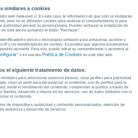
s similares a cookies
21°
19°
18°
sitio web meteored.cl. En este caso, te informamos de que solo se instalarán
17°
17°
16°
15°
eb, pero no se utilizarán cookies para analizar el comportamiento ni para
15°
ar publicidad general no personalizada. Puedes rechazar la instalación de
és de este abono pulsando el botón "Rechazar".
8°
8°
7°
7°
7°
dentificadores únicos o tecnologías similares para almacenar, acceder y
5°
es IP y los identificadores de cookies. Es posible que algunos proveedores
4°
2°
e puedes oponerte. Para ello, puede retirar su consentimiento u oponerse al
nfigurar"
Política de Cookies
o en nuestra
en este sitio web.
 el siguiente tratamiento de datos:
ue
13
Vie
14
Sáb
15
Dom
16
Lun
17
Mar
18
Mié
19
Jue
20
 limitados para seleccionar anuncios básicos, crear perfiles para publicidad
emperatura Mínima
Punto de rocío
ada, crear un perfil para personalizar el contenido, uso de perfiles para la
dad, medir el rendimiento del contenido, comprender al público a través de
 fuentes, desarrollo y mejora de los servicios, uso de datos limitados con el
ionar el contenido.
isis de dispositivos, publicidad y contenido personalizados, medición de
idad para los próximos 14 días
de audiencia y desarrollo de servicios.
100
1026
75