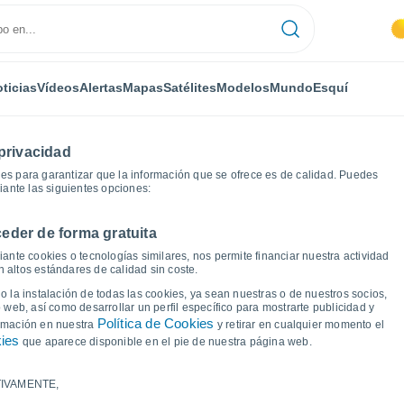
ticias
Vídeos
Alertas
Mapas
Satélites
Modelos
Mundo
Esquí
privacidad
es para garantizar que la información que se ofrece es de calidad. Puedes
iante las siguientes opciones:
eder de forma gratuita
e Los Cubillos
Gráficas del tiempo
ante cookies o tecnologías similares, nos permite financiar nuestra actividad
 altos estándares de calidad sin coste.
 Rincón de Los Cubillos
 la instalación de todas las cookies, ya sean nuestras o de nuestros socios,
 web, así como desarrollar un perfil específico para mostrarte publicidad y
Política de Cookies
ormación en nuestra
y retirar en cualquier momento el
kies
que aparece disponible en el pie de nuestra página web.
IVAMENTE,
a y punto de rocío para los próximos 14 días