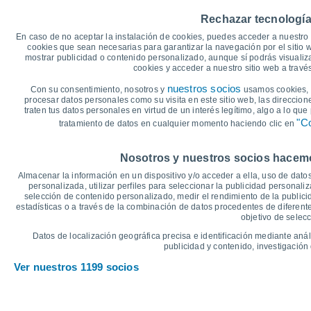
25
Rechazar tecnología
20
En caso de no aceptar la instalación de cookies, puedes acceder a nuestro 
cookies que sean necesarias para garantizar la navegación por el sitio w
15°
15
13°
mostrar publicidad o contenido personalizado, aunque sí podrás visualiz
13°
13°
13°
12°
cookies y acceder a nuestro sitio web a trav
10
nuestros socios
Con su consentimiento, nosotros y
usamos cookies, i
4°
procesar datos personales como su visita en este sitio web, las direccion
5
4°
3°
2°
2°
traten tus datos personales en virtud de un interés legítimo, algo a lo qu
2°
"Co
tratamiento de datos en cualquier momento haciendo clic en
0
°C
Nosotros y nuestros socios hacemos
Vie
7
Sáb
8
Dom
9
Lun
10
Mar
11
Mié
12
J
Almacenar la información en un dispositivo y/o acceder a ella, uso de datos
Temperatura Máxima
T
personalizada, utilizar perfiles para seleccionar la publicidad personaliz
selección de contenido personalizado, medir el rendimiento de la publici
estadísticas o a través de la combinación de datos procedentes de diferentes
objetivo de selecc
Gráfica de Precipitación y Nubosidad
Datos de localización geográfica precisa e identificación mediante anál
Lluvia, nieve y nubos
publicidad y contenido, investigación 
10
Ver nuestros 1199 socios