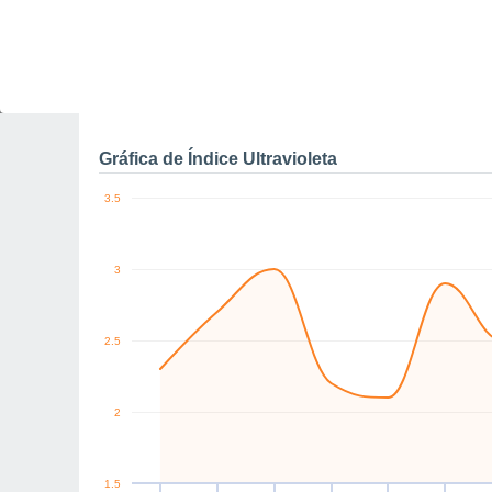
0
NW
W
S
W
SW
W
km/h
Vie
7
Sáb
8
Dom
9
Lun
10
Mar
11
Mié
12
J
Rachas máximas de vien
Gráfica de Índice Ultravioleta
3.5
3
2.5
2
1.5