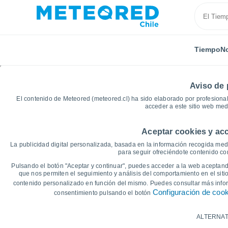
Tiempo
No
Aviso de 
El contenido de Meteored (meteored.cl) ha sido elaborado por profesional
acceder a este sitio web med
Aceptar cookies y acc
Inicio
Libertador Gen. Bernardo O'Higgins
Rincón d
La publicidad digital personalizada, basada en la información recogida medi
para seguir ofreciéndote contenido con
Gráficas del tiempo de
Pulsando el botón "Aceptar y continuar", puedes acceder a la web aceptando
que nos permiten el seguimiento y análisis del comportamiento en el sitio
contenido personalizado en función del mismo. Puedes consultar más inf
14 días
7 días
Configuración de coo
consentimiento pulsando el botón
Gráfica de Temperatura
ALTERNAT
Temperatura máxima, temperatura mínim