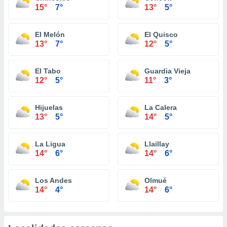
15°
7°
13°
5°
El Melón
El Quisco
13°
7°
12°
5°
El Tabo
Guardia Vieja
12°
5°
11°
3°
Hijuelas
La Calera
13°
5°
14°
5°
La Ligua
Llaillay
14°
6°
14°
6°
Los Andes
Olmué
14°
4°
14°
6°