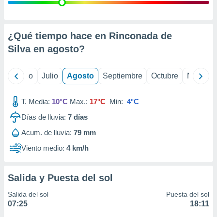
 seleccionar
o.
calización
precisa e
¿Qué tiempo hace en Rinconada de
ión mediante
Silva en
agosto
?
, publicidad
yo
Junio
Julio
Agosto
Septiembre
Octubre
Noviemb
dos,
 publicidad
,
T. Media:
10°C
Max.:
17°C
Min:
4°C
ón de
Días de lluvia:
7
días
 desarrollo
s.
Acum. de lluvia:
79 mm
tros 1199
Viento medio:
4 km/h
ios
Salida y Puesta del sol
Salida del sol
Puesta del sol
07:25
18:11