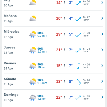
6
-
20
14°
/
3°
km/h
10 Ago
do en
 mismo.
sultar más
Mañana
8
-
22
10°
/
4°
 en nuestra
km/h
11 Ago
 Cookies
y
ualquier
Miércoles
50%
7
-
20
19°
/
5°
0.7 mm
km/h
12 Ago
ento
 botón
ación de
Jueves
90%
6
-
24
21°
/
7°
kies
1.6 mm
km/h
13 Ago
 disponible
e nuestra
Viernes
90%
4
-
26
.
15°
/
7°
10 mm
km/h
14 Ago
IVAMENTE,
Sábado
90%
3
-
26
13°
/
8°
9.6 mm
km/h
15 Ago
as
 a cookies
Domingo
90%
4
-
16
12°
/
7°
13 mm
km/h
 no aceptar
16 Ago
ón de