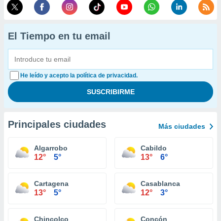
El Tiempo en tu email
He leído y acepto la política de privacidad.
Principales ciudades
Más ciudades
Algarrobo
Cabildo
12°
5°
13°
6°
Cartagena
Casablanca
13°
5°
12°
3°
Chincolco
Concón