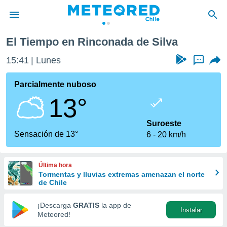
El Tiempo en Rinconada de Silva
privacidad
15:41
Lunes
...
o de
eteored.cl)
borado por
Parcialmente nuboso
es para
13°
ue la
 que se
e calidad.
Suroeste
eder a este
Sensación de 13°
6
20 km/h
ediante las
opciones:
Última hora
ookies y
Tormentas y lluvias extremas amenazan el norte
e forma
de Chile
d digital
¡Descarga
GRATIS
la app de
Instalar
ada, basada
Meteored!
mación