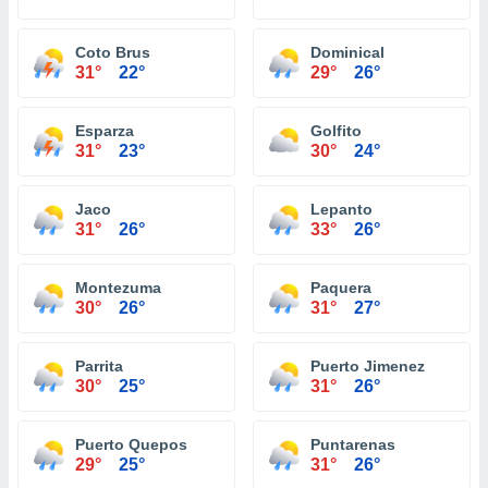
Coto Brus
Dominical
31°
22°
29°
26°
Esparza
Golfito
31°
23°
30°
24°
Jaco
Lepanto
31°
26°
33°
26°
Montezuma
Paquera
30°
26°
31°
27°
Parrita
Puerto Jimenez
30°
25°
31°
26°
Puerto Quepos
Puntarenas
29°
25°
31°
26°