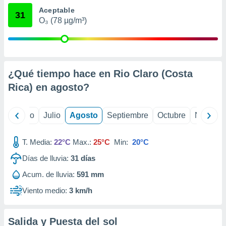
 seleccionar
Aceptable
o.
31
O₃ (78 µg/m³)
calización
precisa e
ión mediante
, publicidad
¿Qué tiempo hace en Rio Claro (Costa
dos,
Rica) en
agosto
?
 publicidad
,
ón de
yo
Junio
Julio
Agosto
Septiembre
Octubre
Noviemb
 desarrollo
s.
T. Media:
22°C
Max.:
25°C
Min:
20°C
tros 1199
ios
Días de lluvia:
31
días
Acum. de lluvia:
591 mm
Viento medio:
3 km/h
Salida y Puesta del sol