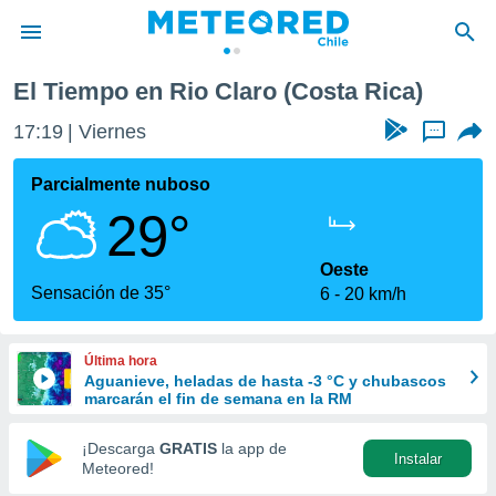
El Tiempo en Rio Claro (Costa Rica)
privacidad
17:19
Viernes
...
o de
eteored.cl)
borado por
Parcialmente nuboso
es para
29°
ue la
 que se
e calidad.
Oeste
eder a este
Sensación de 35°
6
20 km/h
ediante las
opciones:
Última hora
ookies y
Aguanieve, heladas de hasta -3 °C y chubascos
e forma
marcarán el fin de semana en la RM
d digital
¡Descarga
GRATIS
la app de
Instalar
ada, basada
Meteored!
mación