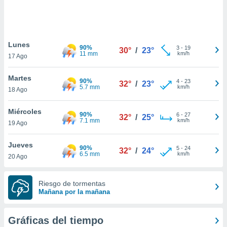
 botón
.
nto,
Lunes
90%
3
-
19
30°
/
23°
11 mm
km/h
17 Ago
cios
kies,
Martes
ores únicos
90%
4
-
23
32°
/
23°
5.7 mm
km/h
18 Ago
as similares
nar,
rocesar
Miércoles
90%
6
-
27
32°
/
25°
onales como
7.1 mm
km/h
19 Ago
 este sitio
recciones IP
Jueves
ficadores de
90%
5
-
24
32°
/
24°
6.5 mm
km/h
20 Ago
 posible
s
 traten tus
Riesgo de tormentas
nales en
Mañana por la mañana
 interés
go a lo que
nerte. Para
Gráficas del tiempo
retirar su