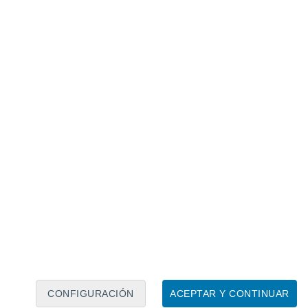
Calendario lunar
Lun
Mar
Mié
Jue
Vie
Sáb
Dom
8
9
10
11
12
13
14
15
16
17
18
19
20
21
CONFIGURACIÓN
ACEPTAR Y CONTINUAR