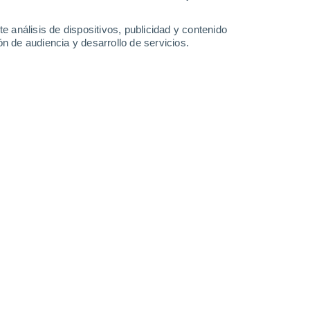
8°
/
4°
14°
/
2°
15°
/
5°
13°
/
5°
e análisis de dispositivos, publicidad y contenido
n de audiencia y desarrollo de servicios.
-
25
km/h
7
-
20
km/h
6
-
14
km/h
5
-
17
km/h
 agosto
nuboso
Sur
0 Bajo
2
-
6 km/h
FPS:
no
nuboso
Suroeste
0 Bajo
2
-
5 km/h
FPS:
no
nuboso
Suroeste
0 Bajo
3
-
6 km/h
FPS:
no
Suroeste
0 Bajo
3
-
6 km/h
FPS:
no