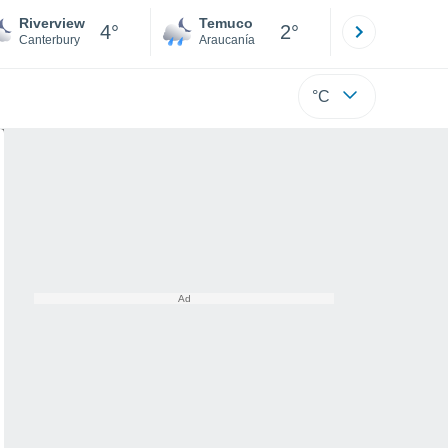
Riverview
Temuco
Osorno
4°
2°
Canterbury
Araucanía
Los Lagos
°C