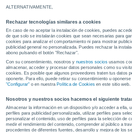
4°
ALTERNATIVAMENTE,
Rechazar tecnologías similares a cookies
Menguant
En caso de no aceptar la instalación de cookies, puedes accede
Iluminada
Sensación de 5°
de que solo se instalarán cookies que sean necesarias para garan
cookies para analizar el comportamiento ni para mostrar publici
publicidad general no personalizada. Puedes rechazar la instala
abono pulsando el botón "Rechazar".
Última hora
Aguanieve, heladas de hasta -3 °C y chubasc
Con su consentimiento, nosotros y
nuestros socios
usamos cooki
marcarán el fin de semana en la RM
almacenar, acceder y procesar datos personales como su visita e
cookies. Es posible que algunos proveedores traten tus datos pe
Tiempo 1 - 7 días
Actualidad
Mapa de lluvia
Satél
oponerte. Para ello, puede retirar su consentimiento u oponerse
"Configurar"
o en nuestra
Política de Cookies
en este sitio web.
Nosotros y nuestros socios hacemos el siguiente trata
Mañana
Lunes
Hoy
Almacenar la información en un dispositivo y/o acceder a ella, 
9 Ago
10 Ago
8 Ago
perfiles para publicidad personalizada, utilizar perfiles para sele
personalizar el contenido, uso de perfiles para la selección de c
medir el rendimiento del contenido, comprender al público a tra
procedentes de diferentes fuentes, desarrollo y mejora de los se
80%
90%