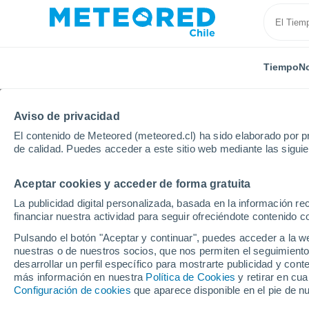
Tiempo
No
Aviso de privacidad
El contenido de Meteored (meteored.cl) ha sido elaborado por pr
de calidad. Puedes acceder a este sitio web mediante las sigui
Aceptar cookies y acceder de forma gratuita
Inicio
Nueva Zelanda
Región de Canterbury
Ri
La publicidad digital personalizada, basada en la información r
financiar nuestra actividad para seguir ofreciéndote contenido c
El Tiempo en Rivervie
Pulsando el botón "Aceptar y continuar", puedes acceder a la w
nuestras o de nuestros socios, que nos permiten el seguimiento
18:16
Sábado
desarrollar un perfil específico para mostrarte publicidad y co
más información en nuestra
Política de Cookies
y retirar en cu
Configuración de cookies
que aparece disponible en el pie de n
Parcialmente nuboso