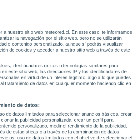
e
r a nuestro sitio web meteored.cl. En este caso, te informamos
:
29%
tizar la navegación por el sitio web, pero no se utilizarán
dad o contenido personalizado, aunque sí podrás visualizar
ción de cookies y acceder a nuestro sitio web a través de este
os
es, identificadores únicos o tecnologías similares para
n este sitio web, las direcciones IP y los identificadores de
rsonales en virtud de un interés legítimo, algo a lo que puedes
ites
Modelos
 al tratamiento de datos en cualquier momento haciendo clic en
miento de datos:
Martes
Miércoles
Jueves
Viernes
uso de datos limitados para seleccionar anuncios básicos, crear
11 Ago
12 Ago
13 Ago
14 Ago
ccionar la publicidad personalizada, crear un perfil para
ontenido personalizado, medir el rendimiento de la publicidad,
vés de estadísticas o a través de la combinación de datos
rvicios, uso de datos limitados con el objetivo de seleccionar el