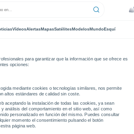
ticias
Vídeos
Alertas
Mapas
Satélites
Modelos
Mundo
Esquí
ofesionales para garantizar que la información que se ofrece es
entes opciones:
verview
ecogida mediante cookies o tecnologías similares, nos permite
on altos estándares de calidad sin coste.
w
eb aceptando la instalación de todas las cookies, ya sean
 y análisis del comportamiento en el sitio web, así como
...
ntenido personalizado en función del mismo. Puedes consultar
alquier momento el consentimiento pulsando el botón
Por hora
uestra página web.
Lluvias débiles en las próximas
horas