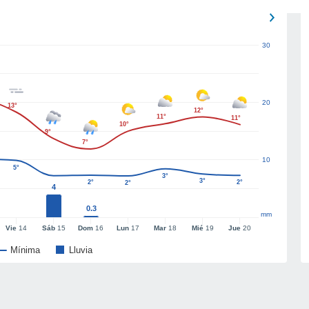
30
20
13°
12°
11°
11°
10°
9°
7°
10
5°
3°
3°
2°
2°
2°
4
0.3
mm
Vie
14
Sáb
15
Dom
16
Lun
17
Mar
18
Mié
19
Jue
20
Mínima
Lluvia