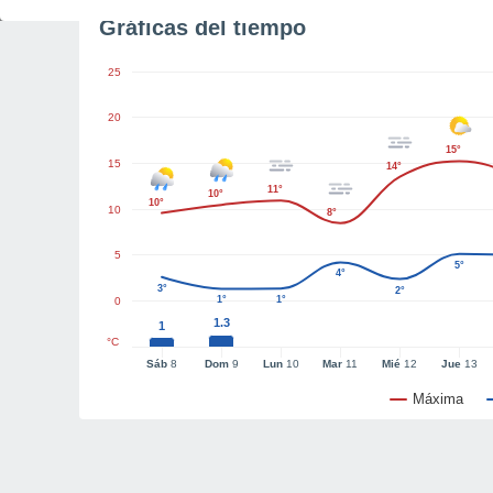
Gráficas del tiempo
25
20
15°
15
14°
11°
10°
10°
10
8°
5
5°
4°
3°
2°
1°
1°
0
1.3
1
°C
Sáb
8
Dom
9
Lun
10
Mar
11
Mié
12
Jue
13
Máxima