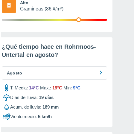
Alto
Gramíneas (86 #/m³)
¿Qué tiempo hace en Rohrmoos-
Untertal en
agosto
?
Agosto
T. Media:
14°C
Max.:
19°C
Min:
9°C
Días de lluvia:
19
días
Acum. de lluvia:
189 mm
Viento medio:
5 km/h