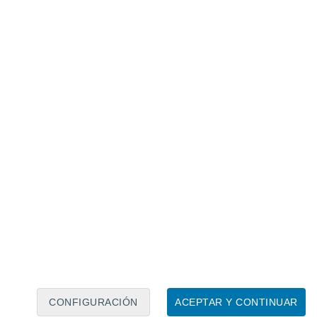
Calendario lunar
Lun
Mar
Mié
Jue
Vie
Sáb
Dom
8
9
10
11
12
13
14
15
16
17
18
19
20
21
CONFIGURACIÓN
ACEPTAR Y CONTINUAR