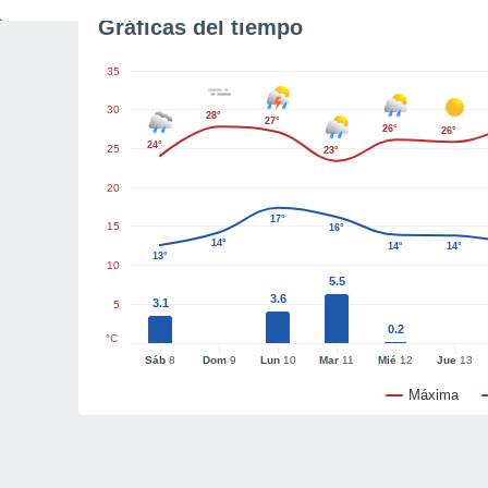
Gráficas del tiempo
35
30
28°
27°
26°
26°
24°
25
23°
20
17°
15
16°
14°
14°
14°
13°
10
5.5
3.6
3.1
5
0.2
°C
Sáb
8
Dom
9
Lun
10
Mar
11
Mié
12
Jue
13
Máxima