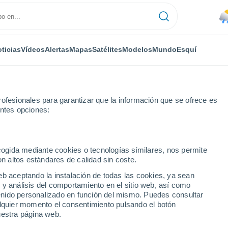
ticias
Vídeos
Alertas
Mapas
Satélites
Modelos
Mundo
Esquí
ofesionales para garantizar que la información que se ofrece es
entes opciones:
ecogida mediante cookies o tecnologías similares, nos permite
on altos estándares de calidad sin coste.
-Untertal
eb aceptando la instalación de todas las cookies, ya sean
 y análisis del comportamiento en el sitio web, así como
...
ntenido personalizado en función del mismo. Puedes consultar
alquier momento el consentimiento pulsando el botón
Por hora
uestra página web.
Lluvias débiles en las próximas
horas