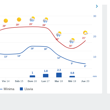
30
29°
29°
28°
28°
20
21°
20°
16°
18°
18°
14°
13°
10
12°
9°
8°
2.3
1.8
1
0.8
mm
Vie
14
Sáb
15
Dom
16
Lun
17
Mar
18
Mié
19
Jue
20
Mínima
Lluvia