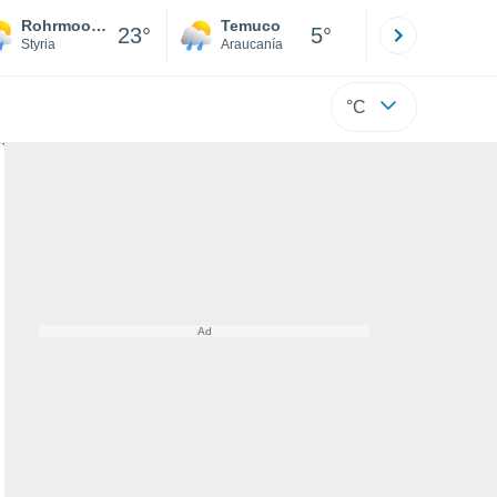
Rohrmoos-Untertal
Temuco
Osorno
23°
5°
Styria
Araucanía
Los Lagos
°C