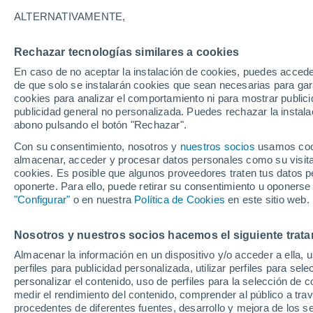
23°
ALTERNATIVAMENTE,
Rechazar tecnologías similares a cookies
30%
En caso de no aceptar la instalación de cookies, puedes accede
Sensación de 25°
0.2 mm
de que solo se instalarán cookies que sean necesarias para garan
cookies para analizar el comportamiento ni para mostrar publici
publicidad general no personalizada. Puedes rechazar la instala
abono pulsando el botón "Rechazar".
Última hora
Un sistema de altura traerá intensas lluvias al
Con su consentimiento, nosotros y
nuestros socios
usamos cooki
Norte de Chile: alerta por isoterma cero alta
almacenar, acceder y procesar datos personales como su visita e
cookies. Es posible que algunos proveedores traten tus datos pe
Tiempo 1 - 7 días
Actualidad
Mapa de lluvia
Satél
oponerte. Para ello, puede retirar su consentimiento u oponerse
"Configurar"
o en nuestra
Política de Cookies
en este sitio web.
Nosotros y nuestros socios hacemos el siguiente trata
Mañana
Lunes
Hoy
Almacenar la información en un dispositivo y/o acceder a ella, 
9 Ago
10 Ago
8 Ago
perfiles para publicidad personalizada, utilizar perfiles para sele
personalizar el contenido, uso de perfiles para la selección de c
medir el rendimiento del contenido, comprender al público a tra
procedentes de diferentes fuentes, desarrollo y mejora de los se
80%
90%