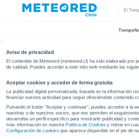
Tiempo
No
Aviso de privacidad
El contenido de Meteored (meteored.cl) ha sido elaborado por pr
de calidad. Puedes acceder a este sitio web mediante las sigui
Aceptar cookies y acceder de forma gratuita
Inicio
Austria
Estiria
Rohrmoos-Untertal
La publicidad digital personalizada, basada en la información r
financiar nuestra actividad para seguir ofreciéndote contenido c
El Tiempo en Rohrmoos
Pulsando el botón "Aceptar y continuar", puedes acceder a la w
nuestras o de nuestros socios, que nos permiten el seguimiento
17:18
Sábado
desarrollar un perfil específico para mostrarte publicidad y co
más información en nuestra
Política de Cookies
y retirar en cu
Configuración de cookies
que aparece disponible en el pie de n
Lluvia débil