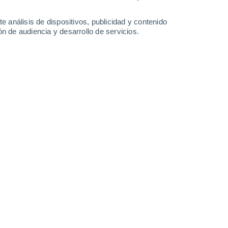
5.5 mm
0.2 mm
23°
/
16°
26°
/
14°
26°
/
14°
28°
/
13°
e análisis de dispositivos, publicidad y contenido
n de audiencia y desarrollo de servicios.
-
27
km/h
6
-
27
km/h
6
-
26
km/h
5
-
25
km/h
hoy
, 8 de agosto
Noreste
2 Bajo
5°
5
-
22 km/h
FPS:
no
Noreste
1 Bajo
5°
5
-
20 km/h
FPS:
no
Noreste
0 Bajo
2°
4
-
18 km/h
FPS:
no
Este
0 Bajo
0°
3
-
13 km/h
FPS:
no