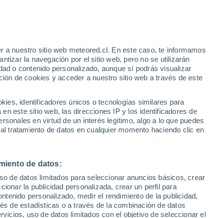
r a nuestro sitio web meteored.cl. En este caso, te informamos
tizar la navegación por el sitio web, pero no se utilizarán
dad o contenido personalizado, aunque sí podrás visualizar
ción de cookies y acceder a nuestro sitio web a través de este
es, identificadores únicos o tecnologías similares para
n este sitio web, las direcciones IP y los identificadores de
rsonales en virtud de un interés legítimo, algo a lo que puedes
ites
Modelos
 al tratamiento de datos en cualquier momento haciendo clic en
miento de datos:
Martes
Miércoles
Jueves
Viernes
uso de datos limitados para seleccionar anuncios básicos, crear
11 Ago
12 Ago
13 Ago
14 Ago
ccionar la publicidad personalizada, crear un perfil para
ontenido personalizado, medir el rendimiento de la publicidad,
vés de estadísticas o a través de la combinación de datos
rvicios, uso de datos limitados con el objetivo de seleccionar el
90%
70%