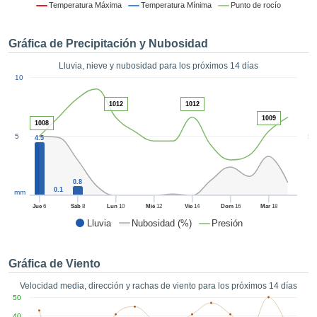
 mediante
Temperatura Máxima
Temperatura Mínima
Punto de rocío
tecnologías
nos permite
Gráfica de Precipitación y Nubosidad
r nuestra
para seguir
Lluvia, nieve y nubosidad para los próximos 14 días
e contenido
1
10
estándares
ACEPTAR
 sin coste.
Y
1012
1012
CONTINUAR
 el botón
1009
1008
continuar",
5
5
4.5
ceder a la
CONFIGURACIÓN
tando la
n de todas
0.8
s, ya sean
0.1
mm
de nuestros
Jue
6
Sáb
8
Lun
10
Mié
12
Vie
14
Dom
16
Mar
18
 que nos
Lluvia
Nubosidad (%)
Presión
ten el
 y análisis
tamiento en
Gráfica de Viento
b, así como
r un perfil
Velocidad media, dirección y rachas de viento para los próximos 14 días
ico para
50
ublicidad y
40