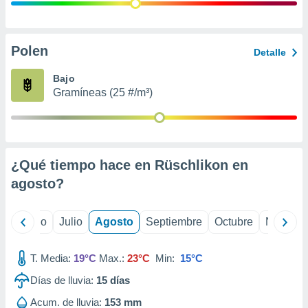
 seleccionar
o.
calización
precisa e
Polen
Detalle
ión mediante
Bajo
, publicidad
Gramíneas (25 #/m³)
dos,
 publicidad
,
ón de
¿Qué tiempo hace en Rüschlikon en
 desarrollo
s.
agosto
?
tros 1199
ios
yo
Junio
Julio
Agosto
Septiembre
Octubre
Noviemb
T. Media:
19°C
Max.:
23°C
Min:
15°C
Días de lluvia:
15
días
Acum. de lluvia:
153 mm