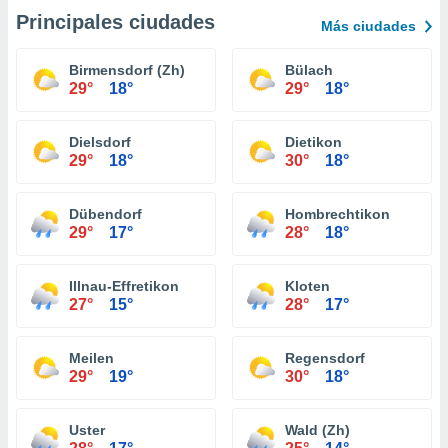
Principales ciudades
Más ciudades
Birmensdorf (Zh)
Bülach
29°
18°
29°
18°
Dielsdorf
Dietikon
29°
18°
30°
18°
Dübendorf
Hombrechtikon
29°
17°
28°
18°
Illnau-Effretikon
Kloten
27°
15°
28°
17°
Meilen
Regensdorf
29°
19°
30°
18°
Uster
Wald (Zh)