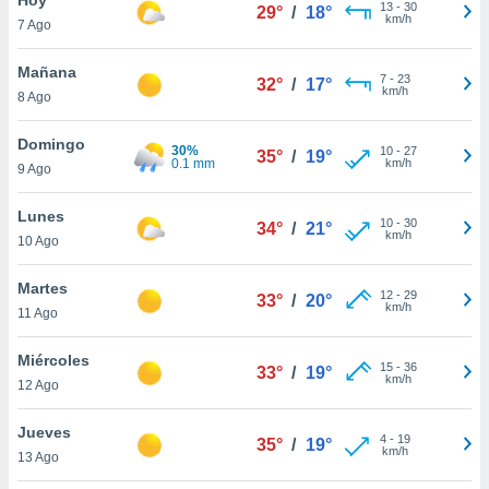
13
-
30
29°
/
18°
km/h
7 Ago
do en
 mismo.
sultar más
Mañana
7
-
23
32°
/
17°
 en nuestra
km/h
8 Ago
 Cookies
y
ualquier
Domingo
30%
10
-
27
35°
/
19°
0.1 mm
km/h
9 Ago
ento
 botón
ación de
Lunes
10
-
30
34°
/
21°
kies
km/h
10 Ago
 disponible
e nuestra
Martes
12
-
29
.
33°
/
20°
km/h
11 Ago
IVAMENTE,
Miércoles
15
-
36
33°
/
19°
km/h
12 Ago
as
 a cookies
Jueves
4
-
19
35°
/
19°
km/h
 no aceptar
13 Ago
ón de