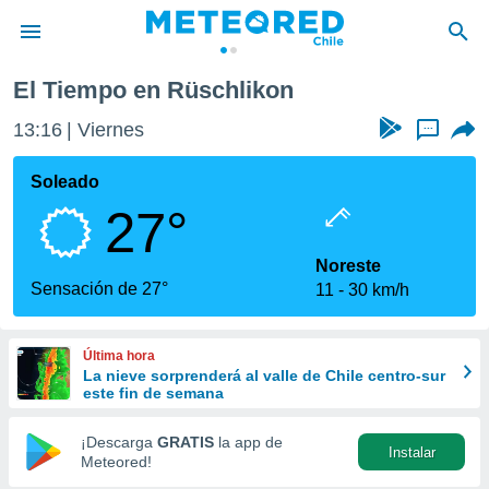
El Tiempo en Rüschlikon
privacidad
13:16
Viernes
...
o de
eteored.cl)
borado por
Soleado
es para
27°
ue la
 que se
e calidad.
Noreste
eder a este
Sensación de 27°
11
30 km/h
ediante las
opciones:
Última hora
ookies y
La nieve sorprenderá al valle de Chile centro-sur
e forma
este fin de semana
d digital
¡Descarga
GRATIS
la app de
Instalar
ada, basada
Meteored!
mación