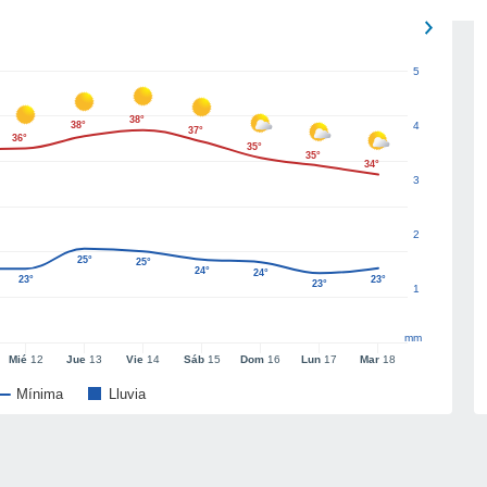
5
38°
38°
4
37°
36°
35°
35°
34°
3
2
25°
25°
24°
24°
23°
23°
23°
1
mm
Mié
12
Jue
13
Vie
14
Sáb
15
Dom
16
Lun
17
Mar
18
Mínima
Lluvia