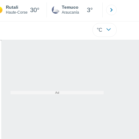
Rutali
Temuco
Osorno
30°
3°
Haute-Corse
Araucanía
Los Lagos
°C