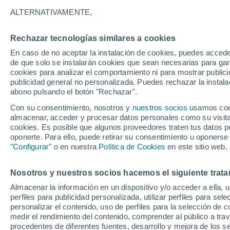
30°
ALTERNATIVAMENTE,
Rechazar tecnologías similares a cookies
Este
En caso de no aceptar la instalación de cookies, puedes accede
Sensación de 35°
3
-
14 km/
de que solo se instalarán cookies que sean necesarias para garan
cookies para analizar el comportamiento ni para mostrar publici
publicidad general no personalizada. Puedes rechazar la instala
abono pulsando el botón "Rechazar".
Predicción
ECMWF actualiza su pronóstico para Chile:
Con su consentimiento, nosotros y
nuestros socios
usamos cooki
agosto, septiembre y octubre mantendrían u
almacenar, acceder y procesar datos personales como su visita e
señal favorable para las lluvias
cookies. Es posible que algunos proveedores traten tus datos pe
Tiempo 1 - 7 días
Actualidad
Mapa de nubosidad
oponerte. Para ello, puede retirar su consentimiento u oponerse
"Configurar"
o en nuestra
Política de Cookies
en este sitio web.
Nosotros y nuestros socios hacemos el siguiente trata
Mañana
Sábado
D
Hoy
Almacenar la información en un dispositivo y/o acceder a ella, 
7 Ago
8 Ago
6 Ago
perfiles para publicidad personalizada, utilizar perfiles para sele
personalizar el contenido, uso de perfiles para la selección de c
medir el rendimiento del contenido, comprender al público a tra
procedentes de diferentes fuentes, desarrollo y mejora de los se
60%
40%