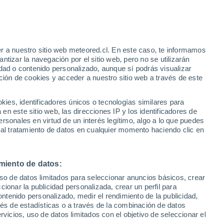
Aviso de nivel naranja
Alerta importante por altas
temperaturas en Rutali hoy
r a nuestro sitio web meteored.cl. En este caso, te informamos
h
tizar la navegación por el sitio web, pero no se utilizarán
dad o contenido personalizado, aunque sí podrás visualizar
ción de cookies y acceder a nuestro sitio web a través de este
es, identificadores únicos o tecnologías similares para
na
n este sitio web, las direcciones IP y los identificadores de
rsonales en virtud de un interés legítimo, algo a lo que puedes
Satélites
Modelos
 al tratamiento de datos en cualquier momento haciendo clic en
miento de datos:
omingo
Lunes
Martes
Miércoles
uso de datos limitados para seleccionar anuncios básicos, crear
9 Ago
10 Ago
11 Ago
12 Ago
ccionar la publicidad personalizada, crear un perfil para
ontenido personalizado, medir el rendimiento de la publicidad,
vés de estadísticas o a través de la combinación de datos
rvicios, uso de datos limitados con el objetivo de seleccionar el