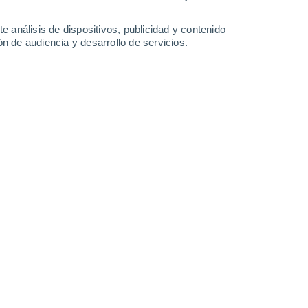
36°
/
23°
37°
/
24°
36°
/
23°
36°
/
23°
e análisis de dispositivos, publicidad y contenido
n de audiencia y desarrollo de servicios.
-
29
km/h
5
-
28
km/h
6
-
28
km/h
9
-
35
km/h
sto
Este
2 Bajo
3
-
14 km/h
FPS:
no
Este
3 Medio
4
-
17 km/h
FPS:
6-10
Noreste
5 Medio
5
-
22 km/h
FPS:
6-10
Noreste
7 Alto
4
-
25 km/h
FPS:
15-25