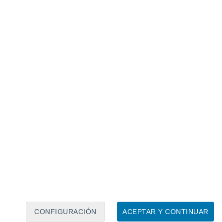
Calendario lunar
Lun
Mar
Mié
Jue
Vie
Sáb
Dom
6
7
8
9
10
11
12
13
14
15
16
17
18
19
CONFIGURACIÓN
ACEPTAR Y CONTINUAR