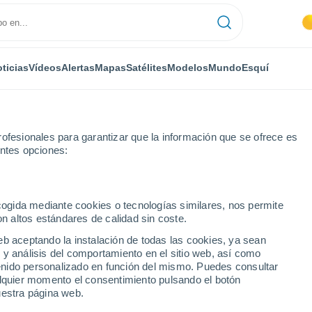
ticias
Vídeos
Alertas
Mapas
Satélites
Modelos
Mundo
Esquí
ofesionales para garantizar que la información que se ofrece es
entes opciones:
ecogida mediante cookies o tecnologías similares, nos permite
on altos estándares de calidad sin coste.
eb aceptando la instalación de todas las cookies, ya sean
 y análisis del comportamiento en el sitio web, así como
...
ntenido personalizado en función del mismo. Puedes consultar
alquier momento el consentimiento pulsando el botón
Por hora
uestra página web.
Calor Húmedo Sofocante en las
próximas horas