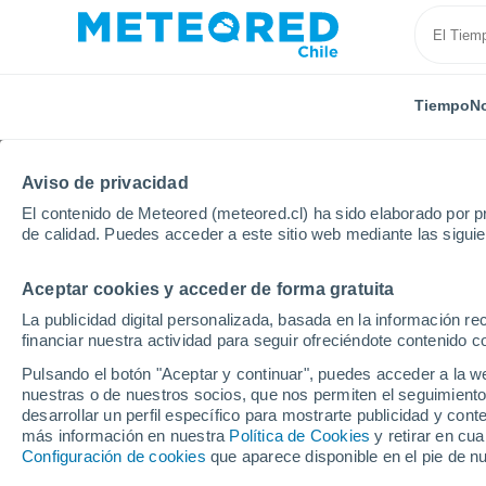
Tiempo
No
Aviso de privacidad
El contenido de Meteored (meteored.cl) ha sido elaborado por pr
de calidad. Puedes acceder a este sitio web mediante las sigui
Aceptar cookies y acceder de forma gratuita
Inicio
Francia
Córcega
Alta Córcega
Rutali
La publicidad digital personalizada, basada en la información r
financiar nuestra actividad para seguir ofreciéndote contenido c
El Tiempo en Rutali
Pulsando el botón "Aceptar y continuar", puedes acceder a la w
nuestras o de nuestros socios, que nos permiten el seguimiento
08:39
Jueves
desarrollar un perfil específico para mostrarte publicidad y co
más información en nuestra
Política de Cookies
y retirar en cu
Configuración de cookies
que aparece disponible en el pie de n
Soleado