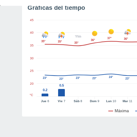
Gráficas del tiempo
45
40
37°
36°
36°
35°
35°
35°
35
30
25
24°
23°
23°
23°
23°
23°
20
0.5
0.2
°C
Jue
6
Vie
7
Sáb
8
Dom
9
Lun
10
Mar
11
Máxima