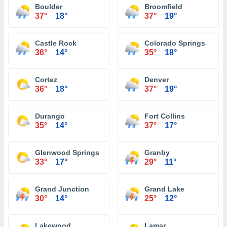
Boulder
Broomfield
37°
18°
37°
19°
Castle Rock
Colorado Springs
36°
14°
35°
18°
Cortez
Denver
36°
18°
37°
19°
Durango
Fort Collins
35°
14°
37°
17°
Glenwood Springs
Granby
33°
17°
29°
11°
Grand Junction
Grand Lake
30°
14°
25°
12°
Lakewood
Lamar