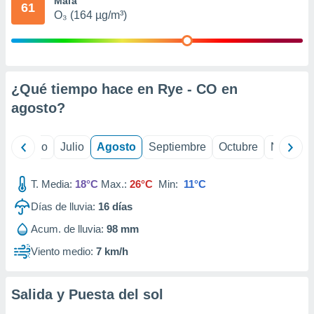
Mala
 seleccionar
61
o.
O₃ (164 µg/m³)
calización
precisa e
ión mediante
¿Qué tiempo hace en Rye - CO en
, publicidad
agosto
?
dos,
 publicidad
,
yo
Junio
Julio
Agosto
Septiembre
Octubre
Noviemb
ón de
 desarrollo
s.
T. Media:
18°C
Max.:
26°C
Min:
11°C
tros 1199
Días de lluvia:
16
días
ios
Acum. de lluvia:
98 mm
Viento medio:
7 km/h
Salida y Puesta del sol