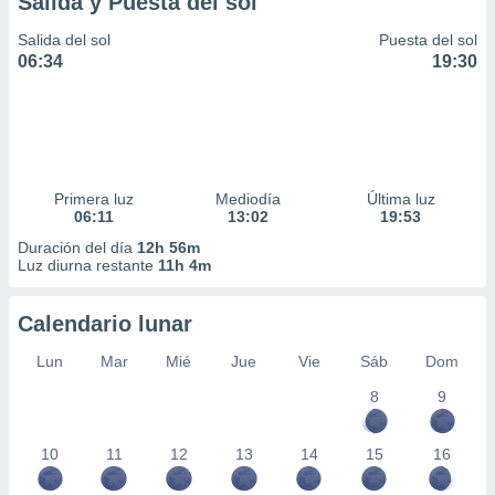
Salida y Puesta del sol
idad
a, utilizar
Salida del sol
Puesta del sol
a
06:34
19:30
 la
da, crear un
personalizar
o, uso de
a la
Primera luz
Mediodía
Última luz
e contenido
06:11
13:02
19:53
do, medir el
 de la
Duración del día
12h 56m
Luz diurna restante
11h 4m
medir el
 del
 comprender
Calendario lunar
 través de
s o a través
Lun
Mar
Mié
Jue
Vie
Sáb
Dom
nación de
edentes de
8
9
fuentes,
y mejora de
10
11
12
13
14
15
16
os, uso de
ados con el