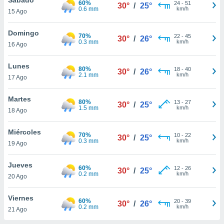
60%
24
-
51
30°
/
25°
0.6 mm
km/h
15 Ago
do en
 mismo.
sultar más
Domingo
70%
22
-
45
30°
/
26°
 en nuestra
0.3 mm
km/h
16 Ago
 Cookies
y
ualquier
Lunes
80%
18
-
40
30°
/
26°
2.1 mm
km/h
17 Ago
ento
 botón
ación de
Martes
80%
13
-
27
30°
/
25°
kies
1.5 mm
km/h
18 Ago
 disponible
e nuestra
Miércoles
70%
10
-
22
.
30°
/
25°
0.3 mm
km/h
19 Ago
IVAMENTE,
Jueves
60%
12
-
26
30°
/
25°
0.2 mm
km/h
20 Ago
as
 a cookies
Viernes
60%
20
-
39
30°
/
26°
0.2 mm
km/h
 no aceptar
21 Ago
ón de