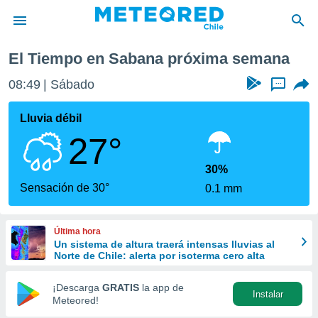
a semana
El Tiempo en Sabana próxima semana
privacidad
08:49
Sábado
...
o de
eteored.cl)
borado por
Lluvia débil
es para
27°
ue la
 que se
e calidad.
30%
eder a este
Sensación de 30°
0.1 mm
ediante las
opciones:
Última hora
ookies y
Un sistema de altura traerá intensas lluvias al
e forma
Norte de Chile: alerta por isoterma cero alta
d digital
¡Descarga
GRATIS
la app de
Instalar
ada, basada
Meteored!
mación