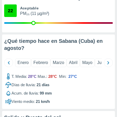
ento u
Aceptable
22
PM₂₅ (11 µg/m³)
 de datos
er momento
ic en
o en
 Cookies
en
¿Qué tiempo hace en Sabana (Cuba) en
eb.
agosto
?
y
socios
Enero
Febrero
Marzo
Abril
Mayo
Junio
Ju
el
to de
T. Media:
28°C
Max.:
28°C
Min:
27°C
Días de lluvia:
21
días
la
 en un
Acum. de lluvia:
99 mm
 y/o acceder
 de datos
Viento medio:
21 km/h
ara
 anuncios
ar perfiles