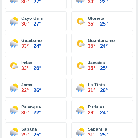
30°
27°
30°
22°
Cayo Guin
Glorieta
30°
27°
35°
25°
Guaibano
Guantánamo
33°
24°
35°
24°
Imías
Jamaica
33°
26°
35°
25°
Jamal
La Tinta
32°
26°
31°
26°
Palenque
Puriales
30°
22°
29°
24°
Sabana
Sabanilla
29°
25°
31°
25°