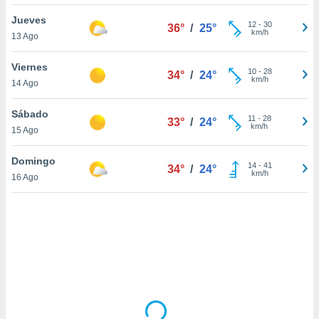
uedes
uestro sitio
Jueves
12
-
30
36°
/
25°
ed.cl. En
km/h
13 Ago
te
 de que
Viernes
talarán
10
-
28
34°
/
24°
km/h
14 Ago
e sean
para
a
Sábado
11
-
28
33°
/
24°
por el sitio
km/h
15 Ago
o se
cookies para
Domingo
14
-
41
34°
/
24°
km/h
16 Ago
nto ni para
licidad o
ado, aunque
sualizar
general no
ada. Puedes
 instalación
y acceder a
io web a
ste abono