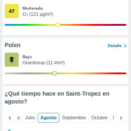
 seleccionar
o.
Moderada
47
O₃ (121 µg/m³)
calización
precisa e
ión mediante
, publicidad
Polen
Detalle
dos,
 publicidad
Bajo
,
Gramíneas (11 #/m³)
ón de
 desarrollo
s.
tros 1199
ios
¿Qué tiempo hace en Saint-Tropez en
agosto
?
yo
Junio
Julio
Agosto
Septiembre
Octubre
Noviemb