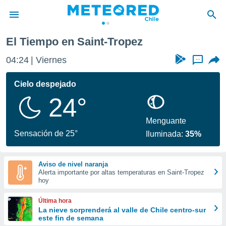
opez
El Tiempo en Saint-Tropez
privacidad
04:24
Viernes
...
o de
eteored.cl)
borado por
Cielo despejado
es para
24°
ue la
 que se
e calidad.
Menguante
eder a este
Sensación de 25°
Iluminada:
35%
ediante las
opciones:
Aviso de nivel naranja
ookies y
Alerta importante por altas temperaturas en Saint-Tropez
e forma
hoy
d digital
Última hora
ada, basada
La nieve sorprenderá al valle de Chile centro-sur
este fin de semana
mación