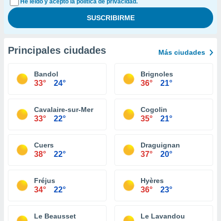
He leído y acepto la política de privacidad.
Principales ciudades
Más ciudades
Bandol
Brignoles
33°
24°
36°
21°
Cavalaire-sur-Mer
Cogolin
33°
22°
35°
21°
Cuers
Draguignan
38°
22°
37°
20°
Fréjus
Hyères
34°
22°
36°
23°
Le Beausset
Le Lavandou