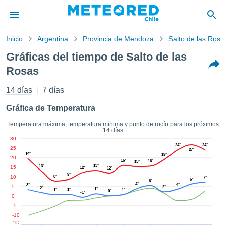
Inicio
Argentina
Provincia de Mendoza
Salto de las Rosa
privacidad
Gráficas del tiempo de Salto de las
enido de
Rosas
eteored.cl)
aborado por
14 días
7 días
ales para
ar que la
Gráfica de Temperatura
ón que se
de calidad.
Temperatura máxima, temperatura mínima y punto de rocío para los próximos
eder a este
14 días
ediante las
30
24°
24°
 opciones:
25
27°
19°
19°
20
16°
16°
15°
cookies y
13°
13°
15
12°
12°
9°
de forma
10
8°
7°
6°
6°
4°
4°
uita
3°
5
2°
2°
1°
1°
1°
1°
0°
-1°
0
dad digital
-5
ada, basada
-10
formación
°C