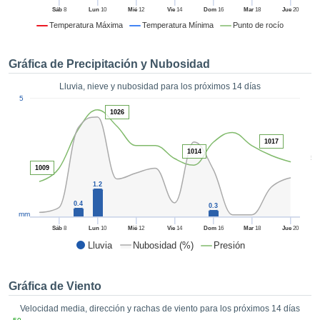
 mediante
Sáb
8
Lun
10
Mié
12
Vie
14
Dom
16
Mar
18
Jue
20
tecnologías
Temperatura Máxima
Temperatura Mínima
Punto de rocío
nos permite
r nuestra
para seguir
Gráfica de Precipitación y Nubosidad
e contenido
estándares
Lluvia, nieve y nubosidad para los próximos 14 días
ACEPTAR
1
 sin coste.
5
Y
1026
CONTINUAR
 el botón
continuar",
1017
ceder a la
1014
CONFIGURACIÓN
5
tando la
1009
n de todas
1.2
s, ya sean
de nuestros
0.4
0.3
mm
 que nos
ten el
Sáb
8
Lun
10
Mié
12
Vie
14
Dom
16
Mar
18
Jue
20
 y análisis
Lluvia
Nubosidad (%)
Presión
tamiento en
b, así como
r un perfil
Gráfica de Viento
ico para
Velocidad media, dirección y rachas de viento para los próximos 14 días
ublicidad y