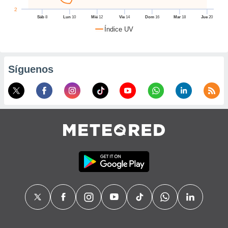
, puedes
2
uestro sitio
Sáb
8
Lun
10
Mié
12
Vie
14
Dom
16
Mar
18
Jue
20
red.cl. En
Índice UV
aso, te
os de que
nstalarán
que sean
Síguenos
ias para
izar la
por el sitio
ro no se
cookies para
zar el
nto ni para
blicidad o
enido
ado, aunque
visualizar
 general no
ada. Puedes
 instalación
y acceder a
itio web a
este abono