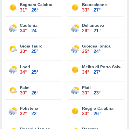
Bagnara Calabra
Brancaleone
31°
26°
33°
27°
Caulonia
Delianuova
34°
24°
29°
21°
Gioia Tauro
Gioiosa Ionica
30°
25°
35°
24°
Locri
Melito di Porto Salvo
34°
25°
34°
27°
Palmi
Platì
30°
26°
33°
23°
Polistena
Reggio Calabria
32°
22°
33°
26°