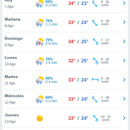
60%
9
-
26
34°
/
23°
0.3 mm
km/h
7 Ago
do en
 mismo.
sultar más
Mañana
70%
9
-
28
33°
/
24°
 en nuestra
1.1 mm
km/h
8 Ago
 Cookies
y
ualquier
Domingo
70%
7
-
27
34°
/
25°
0.9 mm
km/h
9 Ago
ento
 botón
ación de
Lunes
70%
8
-
30
32°
/
25°
kies
1.4 mm
km/h
10 Ago
 disponible
e nuestra
Martes
60%
8
-
28
.
33°
/
24°
0.4 mm
km/h
11 Ago
IVAMENTE,
Miércoles
60%
7
-
28
33°
/
24°
0.3 mm
km/h
12 Ago
as
 a cookies
Jueves
10
-
31
33°
/
24°
km/h
 no aceptar
13 Ago
ón de