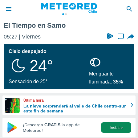
o
El Tiempo en Samo
privacidad
05:27
Viernes
...
o de
eteored.cl)
borado por
Cielo despejado
es para
24°
ue la
 que se
e calidad.
Menguante
eder a este
Sensación de 25°
Iluminada:
35%
ediante las
opciones:
Última hora
ookies y
La nieve sorprenderá al valle de Chile centro-sur
e forma
este fin de semana
d digital
¡Descarga
GRATIS
la app de
Instalar
ada, basada
Meteored!
mación