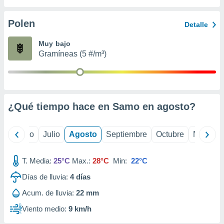
 seleccionar
o.
Polen
Detalle
calización
precisa e
Muy bajo
ión mediante
Gramíneas (5 #/m³)
, publicidad
dos,
 publicidad
,
¿Qué tiempo hace en Samo en
agosto
?
ón de
 desarrollo
s.
yo
Junio
Julio
Agosto
Septiembre
Octubre
Noviemb
tros 1199
ios
T. Media:
25°C
Max.:
28°C
Min:
22°C
Días de lluvia:
4
días
Acum. de lluvia:
22 mm
Viento medio:
9 km/h