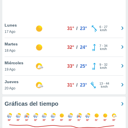
 botón
.
nto,
Lunes
6
-
27
31°
/
23°
km/h
17 Ago
cios
kies,
Martes
ores únicos
7
-
34
32°
/
24°
km/h
18 Ago
as similares
nar,
rocesar
Miércoles
9
-
32
33°
/
25°
onales como
km/h
19 Ago
 este sitio
recciones IP
Jueves
ficadores de
13
-
44
31°
/
23°
km/h
20 Ago
 posible
s
 traten tus
Gráficas del tiempo
nales en
 interés
go a lo que
34°
33°
34°
32°
33°
33°
33°
33°
31°
32°
31°
32°
33°
nerte. Para
retirar su