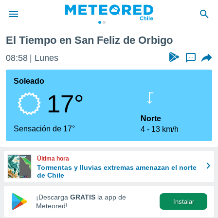
liz de Orbigo
El Tiempo en San Feliz de Orbigo
privacidad
08:58
Lunes
...
o de
eteored.cl)
borado por
Soleado
es para
17°
ue la
 que se
e calidad.
Norte
eder a este
Sensación de 17°
4
13 km/h
ediante las
opciones:
Última hora
ookies y
Tormentas y lluvias extremas amenazan el norte
e forma
de Chile
d digital
¡Descarga
GRATIS
la app de
Instalar
ada, basada
Meteored!
mación