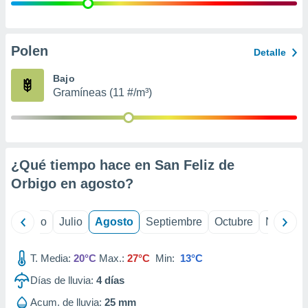
 seleccionar
o.
calización
precisa e
Polen
Detalle
ión mediante
Bajo
, publicidad
Gramíneas (11 #/m³)
dos,
 publicidad
,
ón de
¿Qué tiempo hace en San Feliz de
 desarrollo
s.
Orbigo en
agosto
?
tros 1199
ios
yo
Junio
Julio
Agosto
Septiembre
Octubre
Noviemb
T. Media:
20°C
Max.:
27°C
Min:
13°C
Días de lluvia:
4
días
Acum. de lluvia:
25 mm