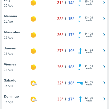
15
-
29
31°
/
14°
km/h
10 Ago
do en
 mismo.
sultar más
Mañana
13
-
26
33°
/
15°
 en nuestra
km/h
11 Ago
 Cookies
y
ualquier
Miércoles
14
-
26
36°
/
17°
km/h
12 Ago
ento
 botón
ación de
Jueves
13
-
32
37°
/
19°
kies
km/h
13 Ago
 disponible
e nuestra
Viernes
14
-
43
.
36°
/
18°
km/h
14 Ago
IVAMENTE,
Sábado
13
-
40
32°
/
18°
km/h
15 Ago
as
 a cookies
Domingo
12
-
39
33°
/
17°
km/h
 no aceptar
16 Ago
ón de