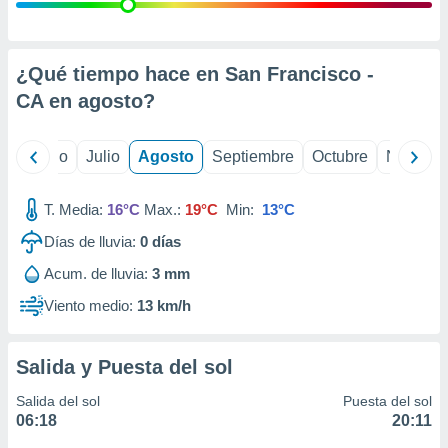
 seleccionar
o.
calización
precisa e
¿Qué tiempo hace en San Francisco -
ión mediante
CA en
agosto
?
, publicidad
yo
Junio
Julio
Agosto
Septiembre
Octubre
Noviemb
dos,
 publicidad
,
T. Media:
16°C
Max.:
19°C
Min:
13°C
ón de
Días de lluvia:
0
días
 desarrollo
s.
Acum. de lluvia:
3 mm
tros 1199
Viento medio:
13 km/h
ios
Salida y Puesta del sol
Salida del sol
Puesta del sol
06:18
20:11