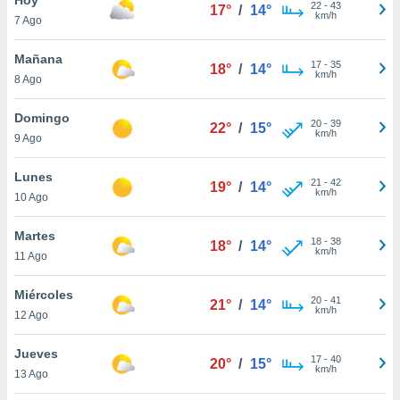
22
-
43
17°
/
14°
km/h
7 Ago
do en
 mismo.
sultar más
Mañana
17
-
35
18°
/
14°
 en nuestra
km/h
8 Ago
 Cookies
y
ualquier
Domingo
20
-
39
22°
/
15°
km/h
9 Ago
ento
 botón
ación de
Lunes
21
-
42
19°
/
14°
kies
km/h
10 Ago
 disponible
e nuestra
Martes
18
-
38
.
18°
/
14°
km/h
11 Ago
IVAMENTE,
Miércoles
20
-
41
21°
/
14°
km/h
12 Ago
as
 a cookies
Jueves
17
-
40
20°
/
15°
km/h
 no aceptar
13 Ago
ón de