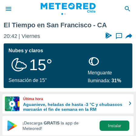
El Tiempo en San Francisco - CA
privacidad
20:43
Viernes
...
o de
eteored.cl)
borado por
Nubes y claros
es para
15°
ue la
 que se
e calidad.
Menguante
eder a este
Sensación de 15°
Iluminada:
31%
ediante las
opciones:
Última hora
ookies y
Aguanieve, heladas de hasta -3 °C y chubascos
e forma
marcarán el fin de semana en la RM
d digital
¡Descarga
GRATIS
la app de
Instalar
ada, basada
Meteored!
mación