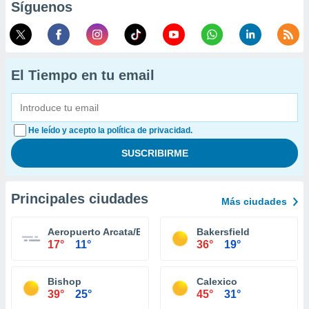
Síguenos
El Tiempo en tu email
He leído y acepto la política de privacidad.
Principales ciudades
Más ciudades
Aeropuerto Arcata/Eureka
Bakersfield
17°
11°
36°
19°
Bishop
Calexico
39°
25°
45°
31°