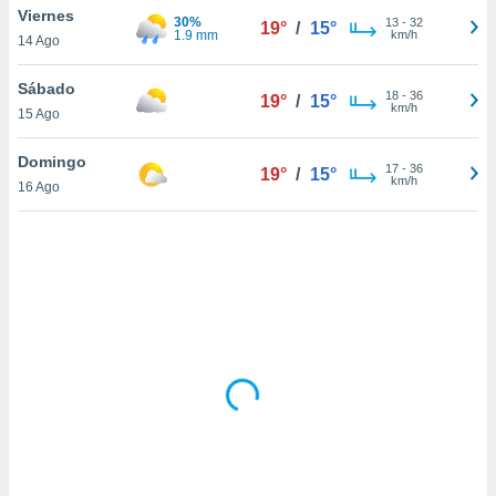
uedes
Viernes
30%
13
-
32
19°
/
15°
uestro sitio
1.9 mm
km/h
14 Ago
ed.cl. En
te
Sábado
 de que
18
-
36
19°
/
15°
km/h
talarán
15 Ago
e sean
para
Domingo
17
-
36
19°
/
15°
a
km/h
16 Ago
por el sitio
o se
cookies para
nto ni para
licidad o
ado, aunque
sualizar
general no
ada. Puedes
 instalación
y acceder a
io web a
ste abono