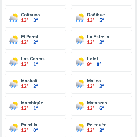
Coltauco
Doñihue
13°
3°
13°
5°
El Parral
La Estrella
12°
3°
13°
2°
Las Cabras
Lolol
13°
1°
9°
0°
Machalí
Malloa
12°
3°
13°
2°
Marchigüe
Matanzas
13°
1°
13°
6°
Palmilla
Pelequén
13°
0°
13°
3°