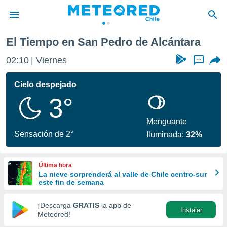
tara
El Tiempo en San Pedro de Alcántara
privacidad
02:10
Viernes
...
o de
eteored.cl)
borado por
Cielo despejado
es para
3°
ue la
 que se
e calidad.
Menguante
eder a este
Sensación de 2°
Iluminada:
32%
ediante las
opciones:
Última hora
ookies y
La nieve sorprenderá al valle de Chile centro-sur
e forma
este fin de semana
d digital
¡Descarga
GRATIS
la app de
Instalar
ada, basada
Meteored!
mación