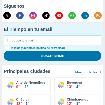
Síguenos
El Tiempo en tu email
He leído y acepto la política de privacidad.
Principales ciudades
Más ciudades
Alto de Nerquihue
Boyeruca
9°
-1°
13°
4°
Chépica
Chimbarongo
13°
1°
12°
1°