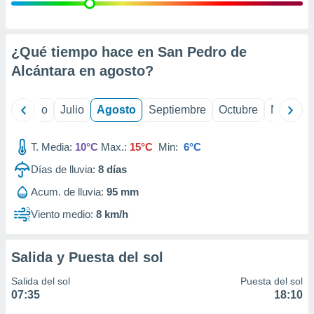
 seleccionar
o.
calización
precisa e
¿Qué tiempo hace en San Pedro de
ión mediante
Alcántara en
agosto
?
, publicidad
yo
Junio
Julio
Agosto
Septiembre
Octubre
Noviemb
dos,
 publicidad
,
T. Media:
10°C
Max.:
15°C
Min:
6°C
ón de
Días de lluvia:
8
días
 desarrollo
s.
Acum. de lluvia:
95 mm
tros 1199
Viento medio:
8 km/h
ios
Salida y Puesta del sol
Salida del sol
Puesta del sol
07:35
18:10